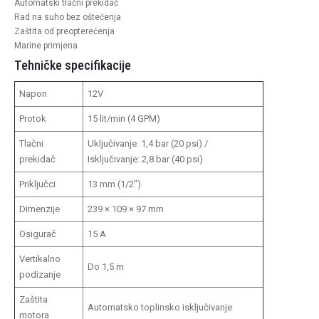
Automatski tlačni prekidač
Rad na suho bez oštećenja
Zaštita od preopterećenja
Marine primjena
Tehničke specifikacije
Napon
12V
Protok
15 lit/min (4 GPM)
Tlačni
Uključivanje: 1,4 bar (20 psi) /
prekidač
Isključivanje: 2,8 bar (40 psi)
Priključci
13 mm (1/2")
Dimenzije
239 × 109 × 97 mm
Osigurač
15 A
Vertikalno
Do 1,5 m
podizanje
Zaštita
Automatsko toplinsko isključivanje
motora