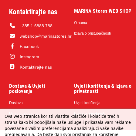
Kontaktirajte nas
MARINA Stores WEB SHOP
O nama
+385 1 6888 788
Izjava o pristupačnosti
webshop@marinastores.hr
Facebook
Instagram
Kontaktirajte nas
Dostava & Uvjeti
Uvjeti korištenja & Izjava o
poslovanja
privatnosti
Dostava
Uvjeti korištenja
Uvjeti poslovanja
Izjava o privatnosti
Ova web stranica koristi vlastite kolačiće i kolačiće trećih
strana kako bi poboljšala naše usluge i prikazala vam reklame
Načini plaćanja
povezane s vašim preferencijama analizirajući vaše navike
pregledavanja. Da biste dali svoj pristanak za korištenje,