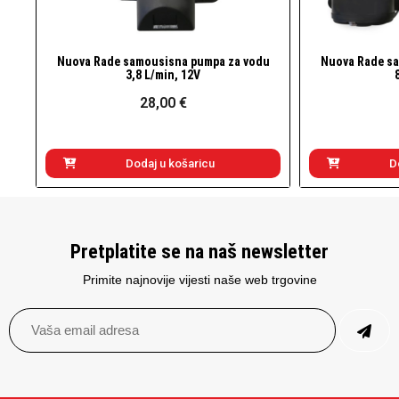
Nuova Rade samousisna pumpa za vodu
Nuova Rade s
Brzi pogled
3,8 L/min, 12V
28,00 €
Dodaj u košaricu
D
Pretplatite se na naš newsletter
Primite najnovije vijesti naše web trgovine