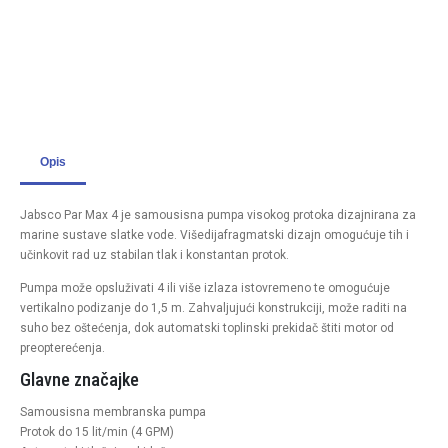
Opis
Jabsco Par Max 4 je samousisna pumpa visokog protoka dizajnirana za
marine sustave slatke vode. Višedijafragmatski dizajn omogućuje tih i
učinkovit rad uz stabilan tlak i konstantan protok.
Pumpa može opsluživati 4 ili više izlaza istovremeno te omogućuje
vertikalno podizanje do 1,5 m. Zahvaljujući konstrukciji, može raditi na
suho bez oštećenja, dok automatski toplinski prekidač štiti motor od
preopterećenja.
Glavne značajke
Samousisna membranska pumpa
Protok do 15 lit/min (4 GPM)