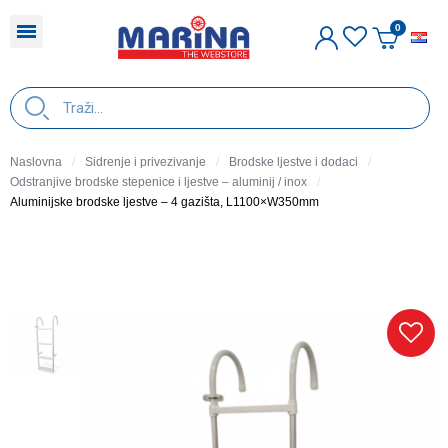
H
Naslovna
Sidrenje i privezivanje
Brodske ljestve i dodaci
Odstranjive brodske stepenice i ljestve – aluminij / inox
Aluminijske brodske ljestve – 4 gazišta, L1100×W350mm