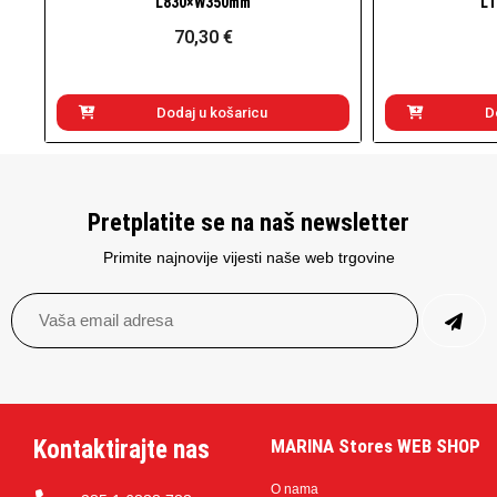
L830×W350mm
L1
70,30 €
Dodaj u košaricu
D
Pretplatite se na naš newsletter
Primite najnovije vijesti naše web trgovine
Kontaktirajte nas
MARINA Stores WEB SHOP
O nama