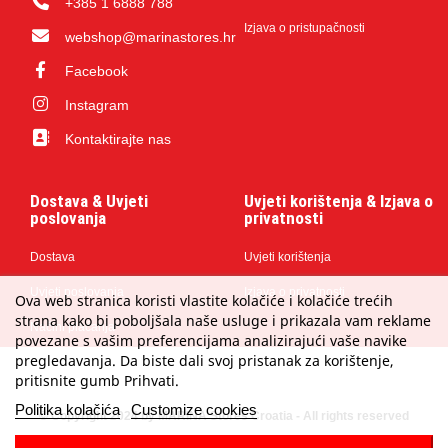
+385 1 6888 788
Izjava o pristupačnosti
webshop@marinastores.hr
Facebook
Instagram
Kontaktirajte nas
Dostava & Uvjeti
Uvjeti korištenja & Izjava o
poslovanja
privatnosti
Dostava
Uvjeti korištenja
Uvjeti poslovanja
Izjava o privatnosti
Ova web stranica koristi vlastite kolačiće i kolačiće trećih
strana kako bi poboljšala naše usluge i prikazala vam reklame
Načini plaćanja
povezane s vašim preferencijama analizirajući vaše navike
pregledavanja. Da biste dali svoj pristanak za korištenje,
pritisnite gumb Prihvati.
Politika kolačića
Customize cookies
© Copyright 2024 by MARINA Stores Croatia - All rights reserved