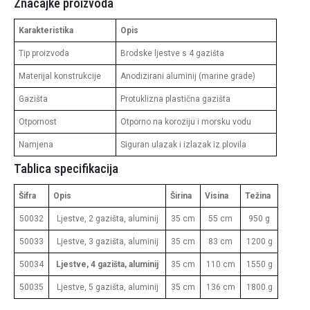
Značajke proizvoda
Karakteristika
Opis
Tip proizvoda
Brodske ljestve s 4 gazišta
Materijal konstrukcije
Anodizirani aluminij (marine grade)
Gazišta
Protuklizna plastična gazišta
Otpornost
Otporno na koroziju i morsku vodu
Namjena
Siguran ulazak i izlazak iz plovila
Tablica specifikacija
Šifra
Opis
Širina
Visina
Težina
50032
Ljestve, 2 gazišta, aluminij
35 cm
55 cm
950 g
50033
Ljestve, 3 gazišta, aluminij
35 cm
83 cm
1200 g
50034
Ljestve, 4 gazišta, aluminij
35 cm
110 cm
1550 g
50035
Ljestve, 5 gazišta, aluminij
35 cm
136 cm
1800 g