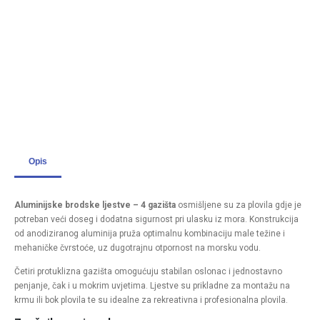
Opis
Aluminijske brodske ljestve – 4 gazišta
osmišljene su za plovila gdje je
potreban veći doseg i dodatna sigurnost pri ulasku iz mora. Konstrukcija
od anodiziranog aluminija pruža optimalnu kombinaciju male težine i
mehaničke čvrstoće, uz dugotrajnu otpornost na morsku vodu.
Četiri protuklizna gazišta omogućuju stabilan oslonac i jednostavno
penjanje, čak i u mokrim uvjetima. Ljestve su prikladne za montažu na
krmu ili bok plovila te su idealne za rekreativna i profesionalna plovila.