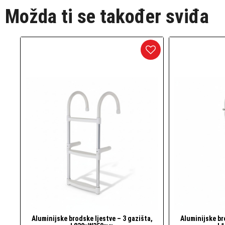
Možda ti se također sviđa
Aluminijske brodske ljestve – 3 gazišta,
Aluminijske br
Brzi pogled