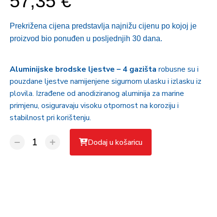
57,35 €
Prekrižena cijena predstavlja najnižu cijenu po kojoj je
proizvod bio ponuđen u posljednjih 30 dana.
Aluminijske brodske ljestve – 4 gazišta
robusne su i
pouzdane ljestve namijenjene sigurnom ulasku i izlasku iz
plovila. Izrađene od anodiziranog aluminija za marine
primjenu, osiguravaju visoku otpornost na koroziju i
stabilnost pri korištenju.
Dodaj u košaricu