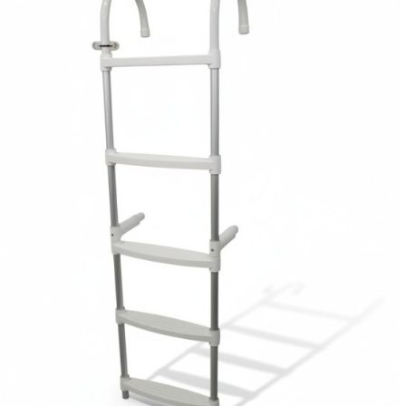
arineri) i dodaci
daci