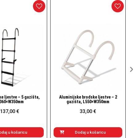
jske brodske ljestve – 2
Inox brodske ljestve – 3 gazišta,
Brzi pogled
Brzi pogled
išta, L550×W350mm
L830×W350mm
33,00 €
101,00 €
Dodaj u košaricu
Dodaj u košaricu