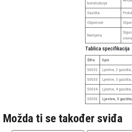
Anodi
konstrukcije
Gazišta
Protu
Otpornost
Otpor
Sigur
Namjena
visin
Tablica specifikacija
Šifra
Opis
50032
Ljestve, 2 gazišta,
50033
Ljestve, 3 gazišta,
50034
Ljestve, 4 gazišta,
50035
Ljestve, 5 gazišta,
Možda ti se također sviđa