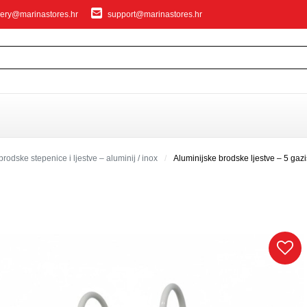
ery@marinastores.hr
support@marinastores.hr
IVANJE
brodske stepenice i ljestve – aluminij / inox
Aluminijske brodske ljestve – 5 g
privezivanje