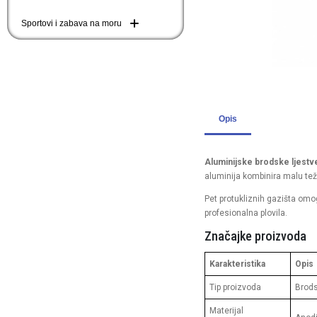
Sportovi i zabava na moru
Opis
Aluminijske brodske ljestve
aluminija kombinira malu te
Pet protukliznih gazišta omog
profesionalna plovila.
Značajke proizvoda
Karakteristika
Opis
Tip proizvoda
Brods
Materijal