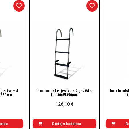
e – 4 gazišta,
Inox brodske ljestve – 5 gazišta,
Alumini
ogled
Brzi pogled
50mm
L1360×W350mm
gaz
 €
137,00 €
ošaricu
Dodaj u košaricu