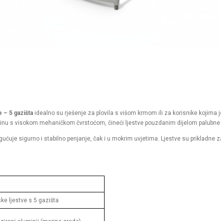
 – 5 gazišta
idealno su rješenje za plovila s višom krmom ili za korisnike kojima 
žinu s visokom mehaničkom čvrstoćom, čineći ljestve pouzdanim dijelom palubne
ućuje sigurno i stabilno penjanje, čak i u mokrim uvjetima. Ljestve su prikladne z
ke ljestve s 5 gazišta