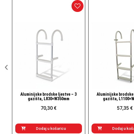
– 3
Aluminijske brodske ljestve – 4
Inox brodske ljestv
Brzi pogled
Brzi p
gazišta, L1100×W350mm
L1130×W3
57,35 €
126,10
Dodaj u košaricu
Dodaj u k