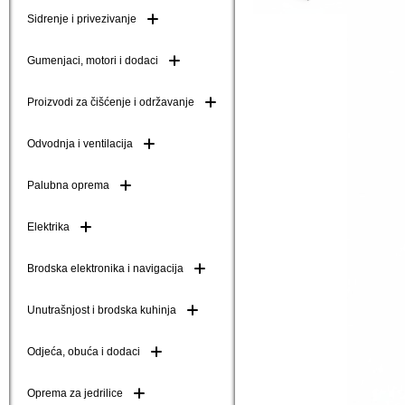
Sidrenje i privezivanje
Brodske kuke (mezom
Brodske ljestve i do
Gumenjaci, motori i dodaci
Plutače
Proizvodi za čišćenje i održavanje
Platforme i pasarele
Odvodnja i ventilacija
Palubna oprema
Elektrika
Brodska elektronika i navigacija
Unutrašnjost i brodska kuhinja
Odjeća, obuća i dodaci
Oprema za jedrilice