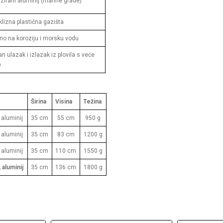
zirani aluminij (marine grade)
klizna plastična gazišta
no na koroziju i morsku vodu
an ulazak i izlazak iz plovila s veće
e
Širina
Visina
Težina
 aluminij
35 cm
55 cm
950 g
 aluminij
35 cm
83 cm
1200 g
 aluminij
35 cm
110 cm
1550 g
 aluminij
35 cm
136 cm
1800 g