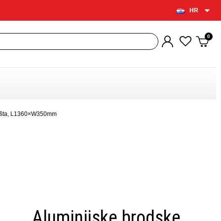
HR
azišta, L1360×W350mm
Aluminijske brodske