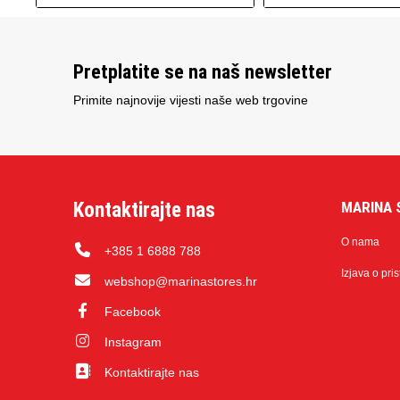
Pretplatite se na naš newsletter
Primite najnovije vijesti naše web trgovine
Kontaktirajte nas
MARINA 
O nama
+385 1 6888 788
Izjava o pri
webshop@marinastores.hr
Facebook
Instagram
Kontaktirajte nas