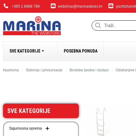
+385 1 6888 788
webshop@marinastores.hr
yachtchandl
SVE KATEGORIJE
POSEBNA PONUDA
SIDRENJE I PRIVEZ
Naslovna
Sidrenje i privezivanje
Brodske ljestve i dodaci
Odstranjive 
Bokobrani i dodaci
Sidrena vitla i dodaci
Bow Thrusteri
Sidra i dodaci
SVE KATEGORIJE
Dodaci za sidrenje i 
Lanci
Sigurnosna oprema
Užad