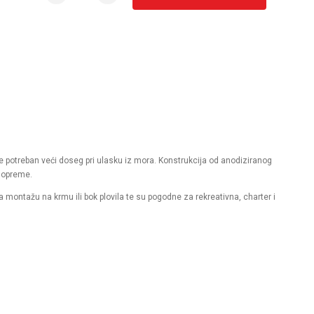
je potreban veći doseg pri ulasku iz mora. Konstrukcija od anodiziranog
 opreme.
a montažu na krmu ili bok plovila te su pogodne za rekreativna, charter i