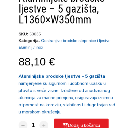
ljestve – 5 gazišta,
L1360×W350mm
SKU
50035
Kategorija
Odstranjive brodske stepenice i ljestve –
aluminij / inox
88,10 €
Aluminijske brodske ljestve – 5 gazišta
namijenjene su sigurnom i udobnom ulasku u
plovilo s veće visine. Izrađene od anodiziranog
aluminija za marine primjenu, osiguravaju iznimnu
otpornost na koroziju, stabilnost i dugotrajan rad
u morskom okruženju.
Dodaj u košaricu