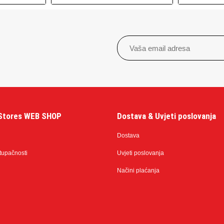
Stores WEB SHOP
Dostava & Uvjeti poslovanja
Dostava
stupačnosti
Uvjeti poslovanja
Načini plaćanja