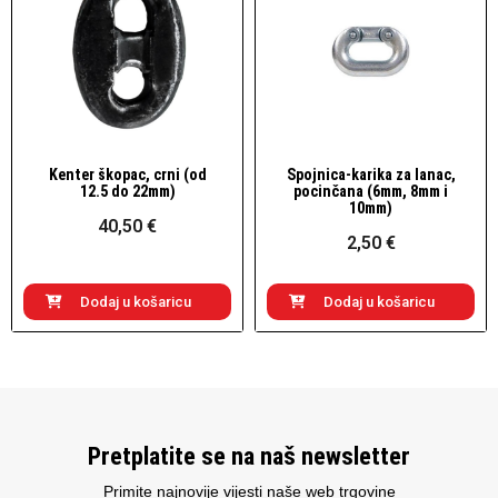
Kenter škopac, crni (od
Spojnica-karika za lanac,
Brzi pogled
Brzi pogled
12.5 do 22mm)
pocinčana (6mm, 8mm i
10mm)
40,50 €
2,50 €
Dodaj u košaricu
Dodaj u košaricu
Pretplatite se na naš newsletter
Primite najnovije vijesti naše web trgovine