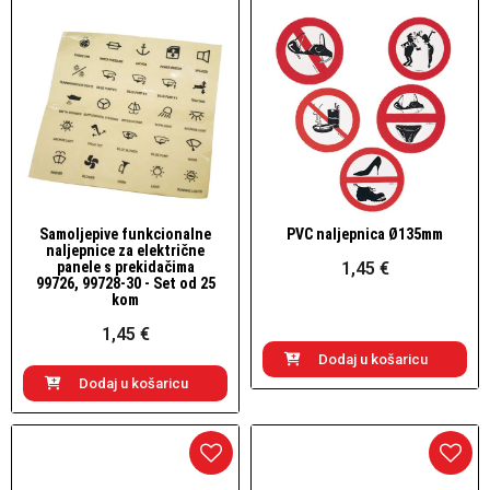
Samoljepive funkcionalne
PVC naljepnica Ø135mm
Brzi pogled
Brzi pogled
naljepnice za električne
panele s prekidačima
1,45 €
99726, 99728-30 - Set od 25
kom
1,45 €
Dodaj u košaricu
Dodaj u košaricu