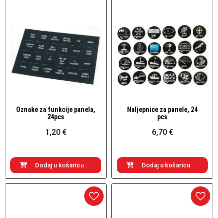
Oznake za funkcije panela,
Naljepnice za panele, 24
Brzi pogled
Brzi pogled
24pcs
pcs
1,20 €
6,70 €
Dodaj u košaricu
Dodaj u košaricu