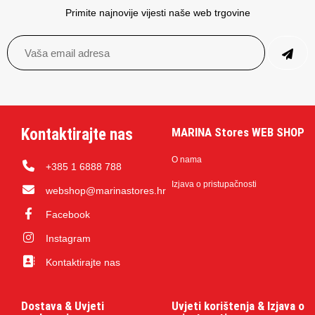
Primite najnovije vijesti naše web trgovine
Kontaktirajte nas
MARINA Stores WEB SHOP
O nama
+385 1 6888 788
Izjava o pristupačnosti
webshop@marinastores.hr
Facebook
Instagram
Kontaktirajte nas
Dostava & Uvjeti
Uvjeti korištenja & Izjava o