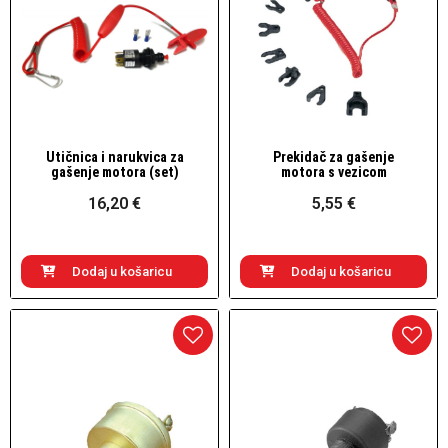
Utičnica i narukvica za
Prekidač za gašenje
Brzi pogled
Brzi pogled
gašenje motora (set)
motora s vezicom
16,20 €
5,55 €
Dodaj u košaricu
Dodaj u košaricu