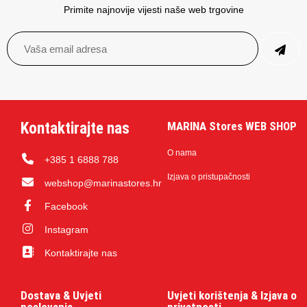
Primite najnovije vijesti naše web trgovine
Kontaktirajte nas
MARINA Stores WEB SHOP
O nama
+385 1 6888 788
Izjava o pristupačnosti
webshop@marinastores.hr
Facebook
Instagram
Kontaktirajte nas
Dostava & Uvjeti
Uvjeti korištenja & Izjava o