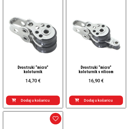
Dvostruki “micro”
Dvostruki “micro”
Brzi pogled
Brzi pogled
koloturnik
koloturnik s vilicom
14,70 €
16,90 €
Dodaj u košaricu
Dodaj u košaricu