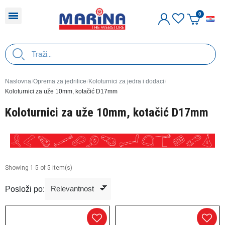
H
Naslovna
Oprema za jedrilice
Koloturnici za jedra i dodaci
Koloturnici za uže 10mm, kotačić D17mm
Koloturnici za uže 10mm, kotačić D17mm
Showing 1-5 of 5 item(s)
Posloži po: