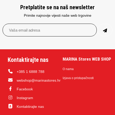
Pretplatite se na naš newsletter
Primite najnovije vijesti naše web trgovine
Kontaktirajte nas
MARINA Stores WEB SHOP
O nama
+385 1 6888 788
Izjava o pristupačnosti
webshop@marinastores.hr
Facebook
Instagram
Kontaktirajte nas