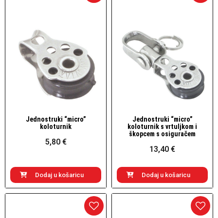
Jednostruki “micro”
Jednostruki “micro”
Brzi pogled
Brzi pogled
koloturnik
koloturnik s vrtuljkom i
škopcem s osiguračem
5,80 €
13,40 €
Dodaj u košaricu
Dodaj u košaricu