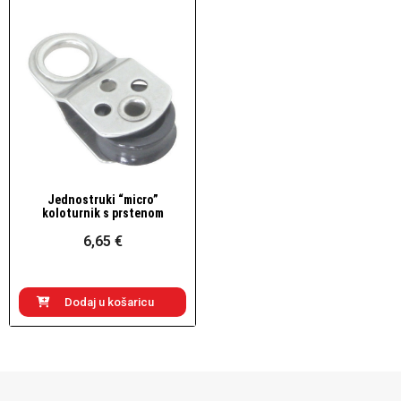
Jednostruki “micro”
Brzi pogled
koloturnik s prstenom
6,65 €
Dodaj u košaricu