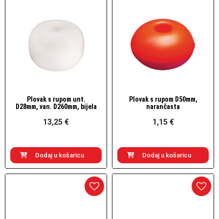
Plovak s rupom unt.
Plovak s rupom D50mm,
Brzi pogled
Brzi pogled
D28mm, van. D260mm, bijela
narančasta
13,25 €
1,15 €
Dodaj u košaricu
Dodaj u košaricu