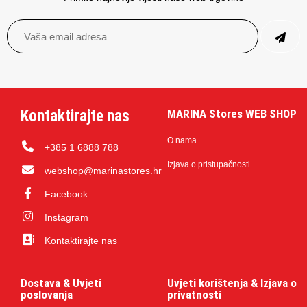
Kontaktirajte nas
MARINA Stores WEB SHOP
O nama
+385 1 6888 788
Izjava o pristupačnosti
webshop@marinastores.hr
Facebook
Instagram
Kontaktirajte nas
Dostava & Uvjeti
Uvjeti korištenja & Izjava o
poslovanja
privatnosti