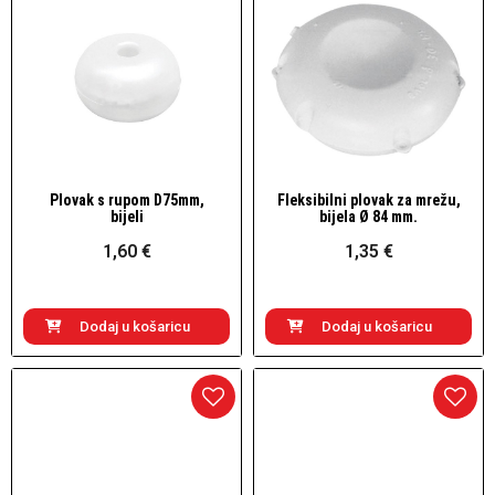
Plovak s rupom D75mm,
Fleksibilni plovak za mrežu,
Brzi pogled
Brzi pogled
bijeli
bijela Ø 84 mm.
1,60 €
1,35 €
Dodaj u košaricu
Dodaj u košaricu