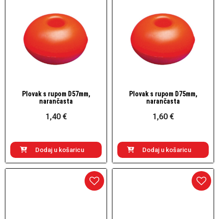
Plovak s rupom D57mm,
Plovak s rupom D75mm,
Brzi pogled
Brzi pogled
narančasta
narančasta
1,40 €
1,60 €
Dodaj u košaricu
Dodaj u košaricu