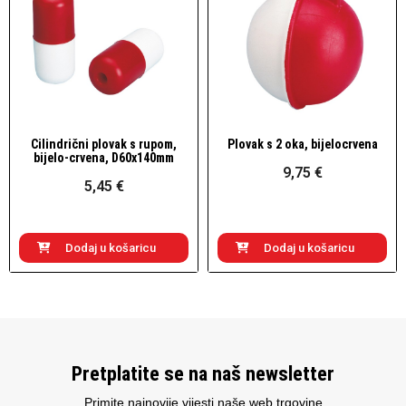
Cilindrični plovak s rupom,
Plovak s 2 oka, bijelocrvena
Brzi pogled
Brzi pogled
bijelo-crvena, D60x140mm
9,75 €
5,45 €
Dodaj u košaricu
Dodaj u košaricu
Pretplatite se na naš newsletter
Primite najnovije vijesti naše web trgovine