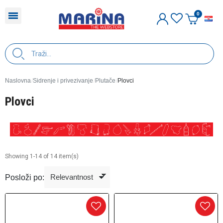
H
Naslovna
Sidrenje i privezivanje
Plutače
Plovci
Plovci
Showing 1-14 of 14 item(s)
Posloži po: