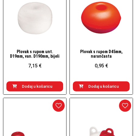
Plovak s rupom unt.
Plovak s rupom D45mm,
Brzi pogled
Brzi pogled
D19mm, van. D190mm, bijeli
narančasta
7,15 €
0,95 €
Dodaj u košaricu
Dodaj u košaricu