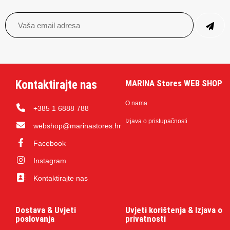
Kontaktirajte nas
MARINA Stores WEB SHOP
O nama
+385 1 6888 788
Izjava o pristupačnosti
webshop@marinastores.hr
Facebook
Instagram
Kontaktirajte nas
Dostava & Uvjeti
Uvjeti korištenja & Izjava o
poslovanja
privatnosti