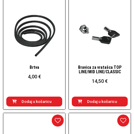
Brtva
Bravica za vratašca TOP
Brzi pogled
Brzi pogled
LINE/MID LINE/CLASSIC
4,00 €
14,50 €
Dodaj u košaricu
Dodaj u košaricu