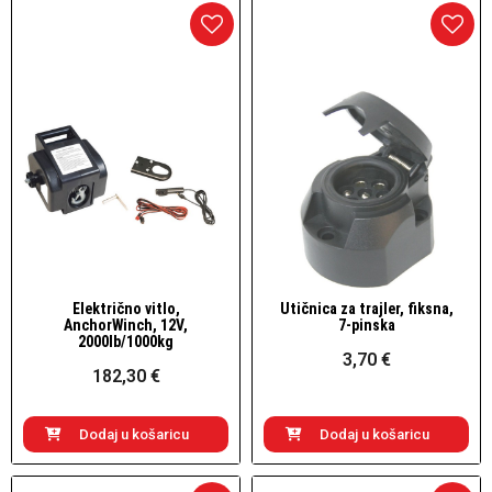
Električno vitlo,
Utičnica za trajler, fiksna,
Brzi pogled
Brzi pogled
AnchorWinch, 12V,
7-pinska
2000lb/1000kg
3,70 €
182,30 €
Dodaj u košaricu
Dodaj u košaricu