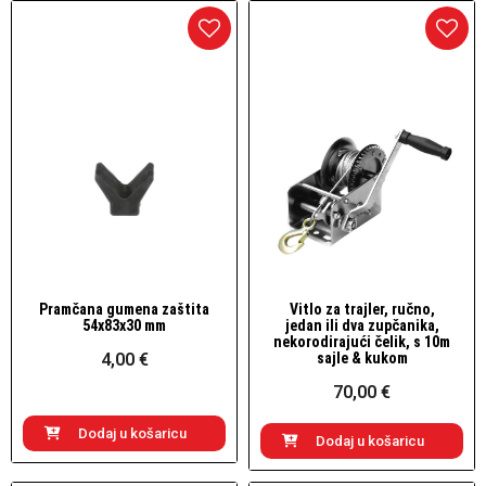
Pramčana gumena zaštita
Vitlo za trajler, ručno,
Brzi pogled
Brzi pogled
54x83x30 mm
jedan ili dva zupčanika,
nekorodirajući čelik, s 10m
4,00 €
sajle & kukom
70,00 €
Dodaj u košaricu
Dodaj u košaricu