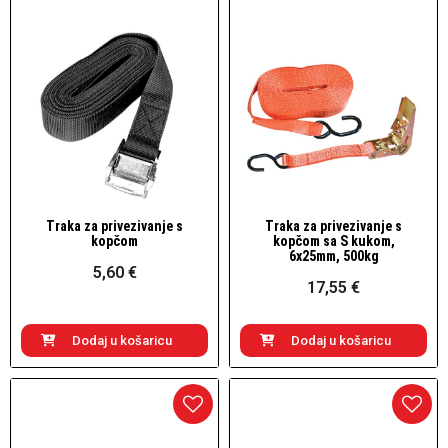
Traka za privezivanje s
Traka za privezivanje s
Brzi pogled
Brzi pogled
kopčom
kopčom sa S kukom,
6x25mm, 500kg
5,60 €
17,55 €
Dodaj u košaricu
Dodaj u košaricu