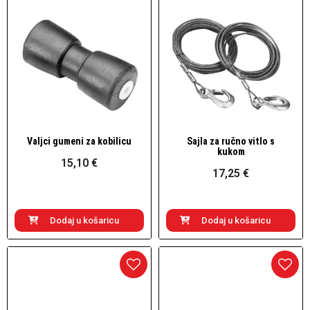
Valjci gumeni za kobilicu
Sajla za ručno vitlo s
Brzi pogled
Brzi pogled
kukom
15,10 €
17,25 €
Dodaj u košaricu
Dodaj u košaricu