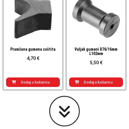
Pramčana gumena zaštita
Valjak gumeni D76/16mm
Brzi pogled
Brzi pogled
L102mm
4,70 €
5,50 €
Dodaj u košaricu
Dodaj u košaricu