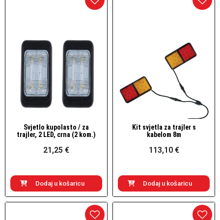
Svjetlo kupolasto / za
Kit svjetla za trajler s
Brzi pogled
Brzi pogled
trajler, 2 LED, crna (2 kom.)
kabelom 8m
21,25 €
113,10 €
Dodaj u košaricu
Dodaj u košaricu