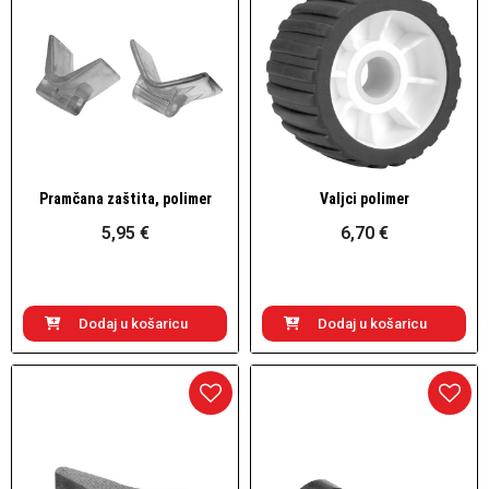
Pramčana zaštita, polimer
Valjci polimer
Brzi pogled
Brzi pogled
5,95 €
6,70 €
Dodaj u košaricu
Dodaj u košaricu