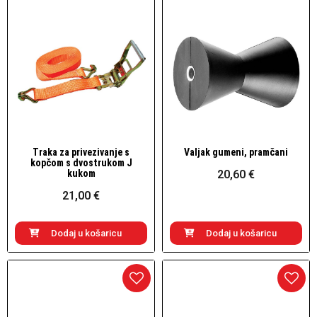
Traka za privezivanje s
Valjak gumeni, pramčani
Brzi pogled
Brzi pogled
kopčom s dvostrukom J
kukom
20,60 €
21,00 €
Dodaj u košaricu
Dodaj u košaricu