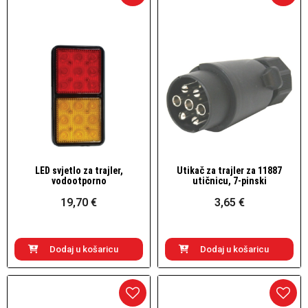
LED svjetlo za trajler,
Utikač za trajler za 11887
Brzi pogled
Brzi pogled
vodootporno
utičnicu, 7-pinski
19,70 €
3,65 €
Dodaj u košaricu
Dodaj u košaricu