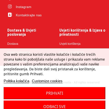
Instagram
Kontaktirajte nas
Dostava & Uvjeti
Uvjeti korištenja & Izjava o
poslovanja
privatnosti
Dostava
Uvjeti korištenja
Uvjeti poslovanja
Izjava o privatnosti
Ova web stranica koristi vlastite kolačiće i kolačiće trećih
strana kako bi poboljšala naše usluge i prikazala vam reklame
Načini plaćanja
povezane s vašim preferencijama analizirajući vaše navike
pregledavanja. Da biste dali svoj pristanak za korištenje,
pritisnite gumb Prihvati.
Politika kolačića
Customize cookies
© Copyright 2024 by MARINA Stores Croatia - All rights reserved
PRIHVATI
ODBACI SVE