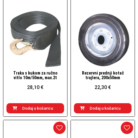
Traka s kukom za ručno
Rezervni prednji kotač
Brzi pogled
Brzi pogled
vitlo 10m/50mm, max.2t
trajlera, 200x50mm
28,10 €
22,30 €
Dodaj u košaricu
Dodaj u košaricu