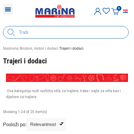
H
Naslovna
Brodovi, motori i dodaci
Trajeri i dodaci
Trajeri i dodaci
Ova kategorija nudi različita vitla za trajlere, trake i sajle za vitla kao i
dijelove za trajlere.
Showing 1-24 of 25 item(s)
Posloži po: