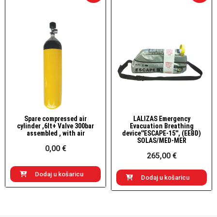
Spare compressed air
LALIZAS Emergency
Brzi pogled
Brzi pogled
cylinder ,6lt+ Valve 300bar
Evacuation Breathing
assembled , with air
device''ESCAPE-15'', (EEBD)
SOLAS/MED-MER
0,00 €
265,00 €
Dodaj u košaricu
Dodaj u košaricu