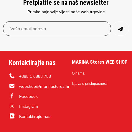
Pretplatite se na naš newsletter
Primite najnovije vijesti naše web trgovine
Kontaktirajte nas
MARINA Stores WEB SHOP
O nama
+385 1 6888 788
Izjava o pristupačnosti
webshop@marinastores.hr
Facebook
Instagram
Kontaktirajte nas