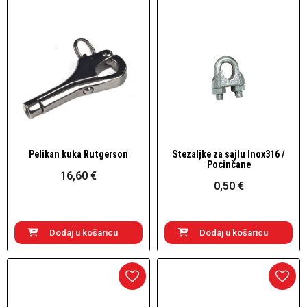
Pelikan kuka Rutgerson
Stezaljke za sajlu Inox316 /
Brzi pogled
Brzi pogled
Pocinčane
16,60 €
0,50 €
Dodaj u košaricu
Dodaj u košaricu