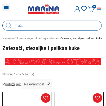
H
Naslovna
Oprema za jedrilice
Sajle i dodaci
Zatezači, stezaljke i pelikan kuke
Zatezači, stezaljke i pelikan kuke
Showing 1-5 of 5 item(s)
Posloži po: