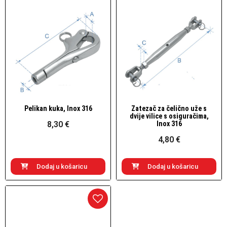
Pelikan kuka, Inox 316
Zatezač za čelično uže s
Brzi pogled
Brzi pogled
dvije vilice s osiguračima,
8,30 €
Inox 316
4,80 €
Dodaj u košaricu
Dodaj u košaricu