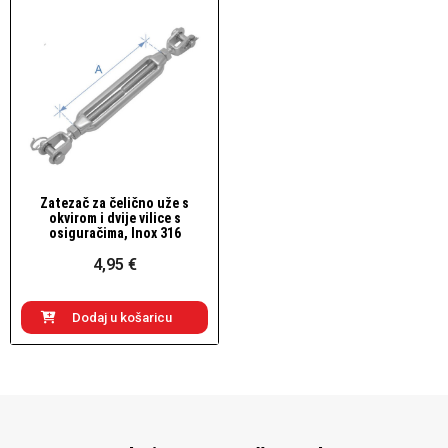
Zatezač za čelično uže s
Brzi pogled
okvirom i dvije vilice s
osiguračima, Inox 316
4,95 €
Dodaj u košaricu