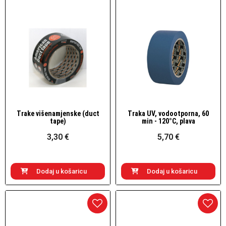
Trake višenamjenske (duct
Traka UV, vodootporna, 60
Brzi pogled
Brzi pogled
tape)
min - 120°C, plava
3,30 €
5,70 €
Dodaj u košaricu
Dodaj u košaricu