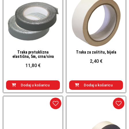
Traka protuklizna
Traka za zaštitu, bijela
Brzi pogled
Brzi pogled
elastična, 5m, crna/siva
2,40 €
11,80 €
Dodaj u košaricu
Dodaj u košaricu