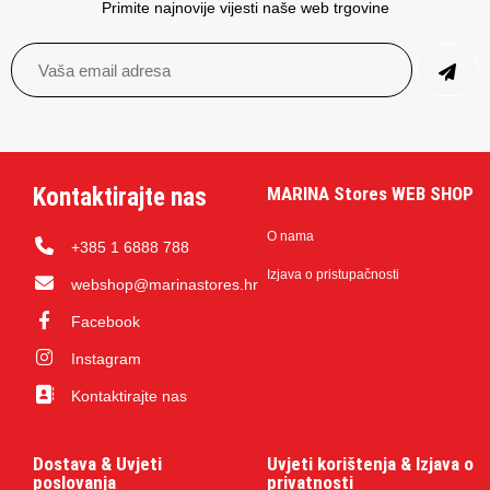
Primite najnovije vijesti naše web trgovine
Kontaktirajte nas
MARINA Stores WEB SHOP
O nama
+385 1 6888 788
Izjava o pristupačnosti
webshop@marinastores.hr
Facebook
Instagram
Kontaktirajte nas
Dostava & Uvjeti
Uvjeti korištenja & Izjava o
poslovanja
privatnosti