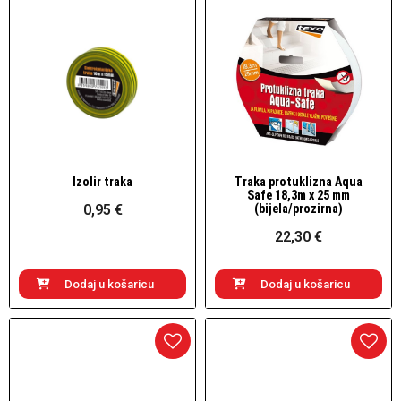
Izolir traka
Traka protuklizna Aqua
Brzi pogled
Brzi pogled
Safe 18,3m x 25 mm
0,95 €
(bijela/prozirna)
22,30 €
Dodaj u košaricu
Dodaj u košaricu