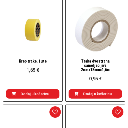
Krep trake, žute
Traka dvostrana
Brzi pogled
Brzi pogled
samoljepljiva
1,65 €
2mmx18mmx1,6m
0,95 €
Dodaj u košaricu
Dodaj u košaricu