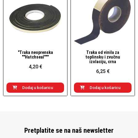
"Traka neoprenska
Traka od vinila za
Brzi pogled
Brzi pogled
""Hatchseal"""
toplinsku i zvučnu
izolaciju, crna
4,20 €
6,25 €
Dodaj u košaricu
Dodaj u košaricu
Pretplatite se na naš newsletter