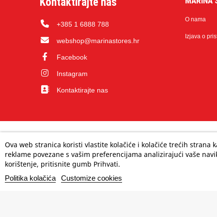
Kontaktirajte nas
MARINA 
O nama
+385 1 6888 788
Izjava o pri
webshop@marinastores.hr
Facebook
Instagram
Kontaktirajte nas
Ova web stranica koristi vlastite kolačiće i kolačiće trećih strana
reklame povezane s vašim preferencijama analizirajući vaše navik
korištenje, pritisnite gumb Prihvati.
Politika kolačića
Customize cookies