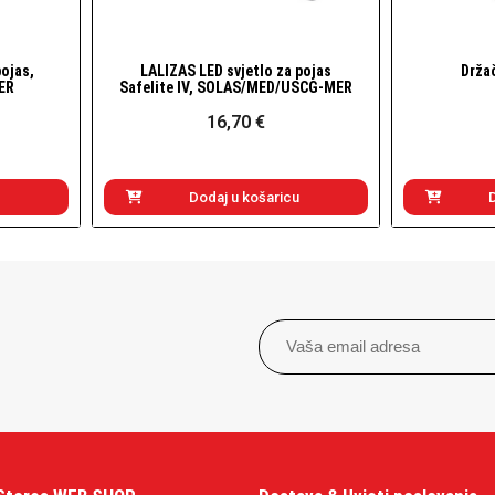
pojas,
LALIZAS LED svjetlo za pojas
Držač
Brzi pogled
ER
Safelite IV, SOLAS/MED/USCG-MER
16,70 €
Dodaj u košaricu