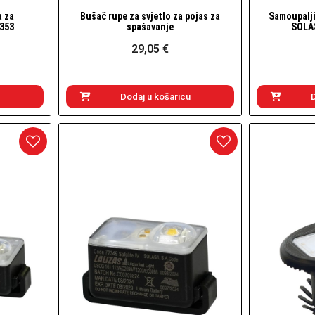
a za
Bušač rupe za svjetlo za pojas za
Samoupalji
Brzi pogled
2353
spašavanje
SOLA
29,05 €
Dodaj u košaricu