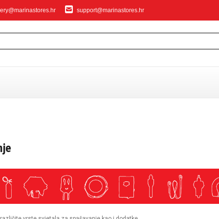
ery@marinastores.hr
support@marinastores.hr
IVANJE
nje
privezivanje
različite vrste svjetala za spašavanje kao i dodatke.