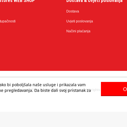
Stores WEB SHOP
Dostava & Uvjeti poslovanja
Dostava
stupačnosti
Uvjeti poslovanja
Načini plaćanja
 kako bi poboljšala naše usluge i prikazala vam
O
e pregledavanja. Da biste dali svoj pristanak za
© Copyright 2024 by MARINA Stores Croatia - All rights reserved