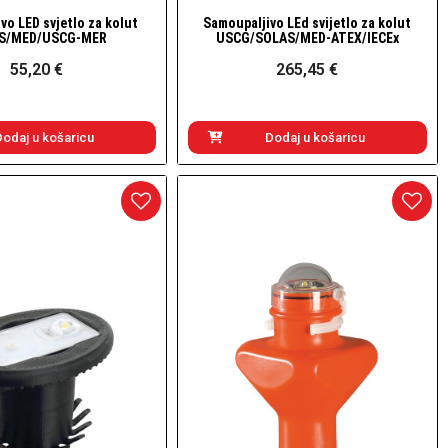
vo LED svjetlo za kolut
Samoupaljivo LEd svijetlo za kolut
Brzi pogled
Brzi pogled
S/MED/USCG-MER
USCG/SOLAS/MED-ATEX/IECEx
55,20 €
265,45 €
Dodaj u košaricu
Dodaj u košaricu