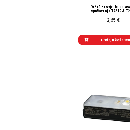
Držač za svjetlo pojas
Brzi pogled
spašavanje 72349 & 7
2,65 €
Dodaj u košaricu