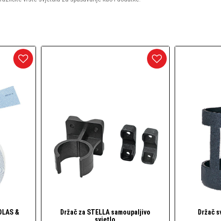
arineri) i dodaci
daci
SOLAS &
Držač za STELLA samoupaljivo
Držač s
Brzi pogled
svjetlo