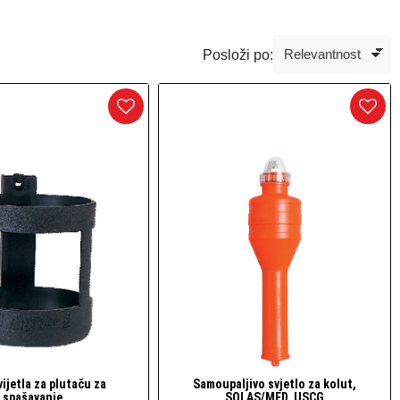
Posloži po:
vijetla za plutaču za
Samoupaljivo svjetlo za kolut,
Brzi pogled
Brzi pogled
spašavanje
SOLAS/MED, USCG