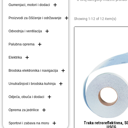
Gumenjaci, motori i dodaci
Brodske kuke (mezom
Brodske ljestve i do
Proizvodi za čišćenje i održavanje
Showing 1-12 of 12 item(s)
Plutače
Odvodnja i ventilacija
Platforme i pasarele
Palubna oprema
Elektrika
Brodska elektronika i navigacija
Unutrašnjost i brodska kuhinja
Odjeća, obuća i dodaci
Oprema za jedrilice
Traka retroreflektivna, 
Sportovi i zabava na moru
Brzi pogled
USCG