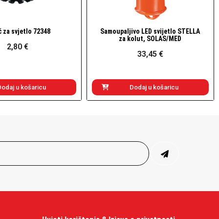
 za svjetlo 72348
Samoupaljivo LED svijetlo STELLA
Brzi pogled
Brzi pogled
za kolut, SOLAS/MED
2,80 €
33,45 €
Dodaj u košaricu
Dodaj u košaricu