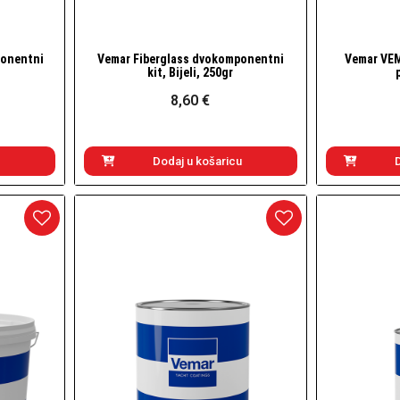
onentni
Vemar Fiberglass dvokomponentni
Vemar VEM
Brzi pogled
kit, Bijeli, 250gr
8,60 €
Dodaj u košaricu