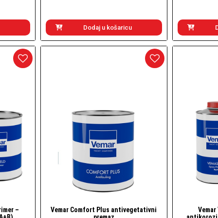
Dodaj u košaricu
rimer –
Vemar Comfort Plus antivegetativni
Vemar
Brzi pogled
 A+B)
premaz
antikorozi