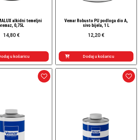
ALUX alkidni temeljni
Vemar Robusto PU podloga dio A,
Brzi pogled
Brzi pogled
premaz, 0,75L
sivo bijela, 1 L
14,80 €
12,20 €
Dodaj u košaricu
Dodaj u košaricu