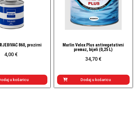
RJEĐIVAČ 860, prozirni
Marlin Velox Plus antivegetativni
Brzi pogled
Brzi pogled
premaz, bijeli (0,25 L)
4,00 €
34,70 €
Dodaj u košaricu
Dodaj u košaricu