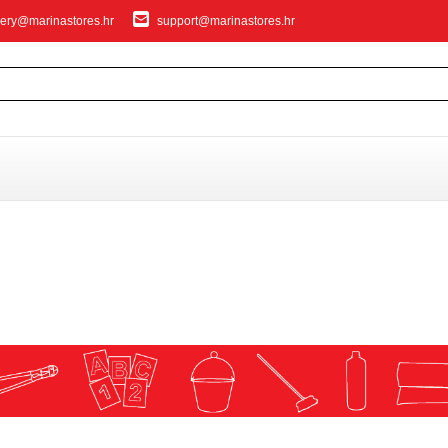
ery@marinastores.hr
support@marinastores.hr
IVANJE
privezivanje