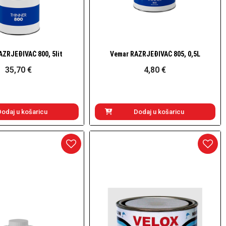
AZRJEĐIVAČ 800, 5lit
Vemar RAZRJEĐIVAČ 805, 0,5L
Brzi pogled
Brzi pogled
35,70 €
4,80 €
Dodaj u košaricu
Dodaj u košaricu