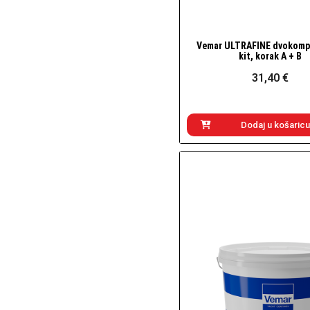
Vemar ULTRAFINE dvokomp
Brzi pogled
kit, korak A + B
31,40 €
Dodaj u košaricu