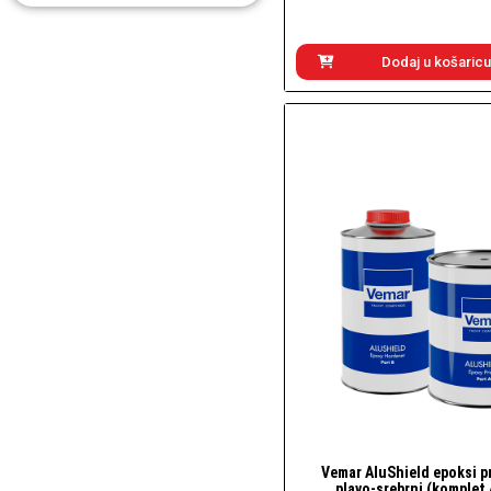
Dodaj u košaricu
Vemar AluShield epoksi p
Brzi pogled
plavo-srebrni (komplet