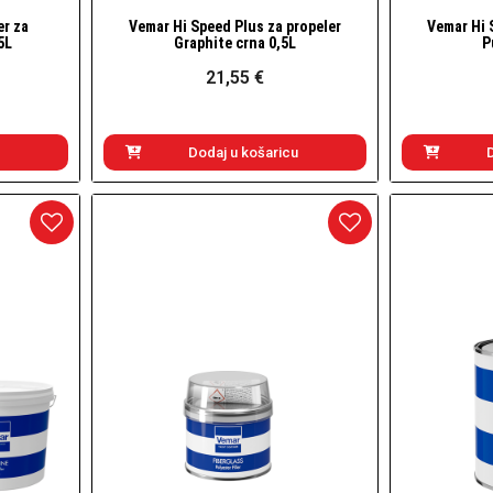
er za
Vemar Hi Speed Plus za propeler
Vemar Hi 
Brzi pogled
5L
Graphite crna 0,5L
P
21,55 €
Dodaj u košaricu