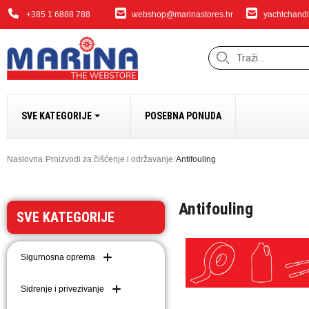
+385 1 6888 788
webshop@marinastores.hr
yachtchandl
SVE KATEGORIJE
POSEBNA PONUDA
SIDRENJE I PRIVEZ
Naslovna
Proizvodi za čišćenje i održavanje
Antifouling
Bokobrani i dodaci
Antifouling
Sidrena vitla i dodaci
SVE KATEGORIJE
Bow Thrusteri
Sidra i dodaci
Sigurnosna oprema
Dodaci za sidrenje i 
Lanci
Sidrenje i privezivanje
Užad