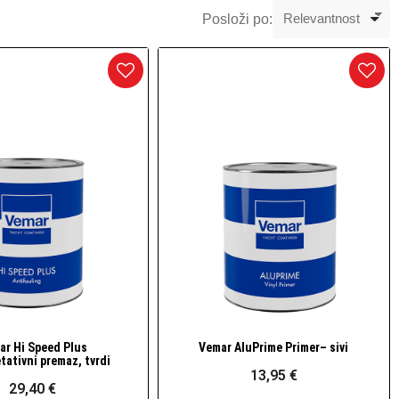
Posloži po:
ar Hi Speed Plus
Vemar AluPrime Primer– sivi
Brzi pogled
Brzi pogled
tativni premaz, tvrdi
13,95 €
29,40 €