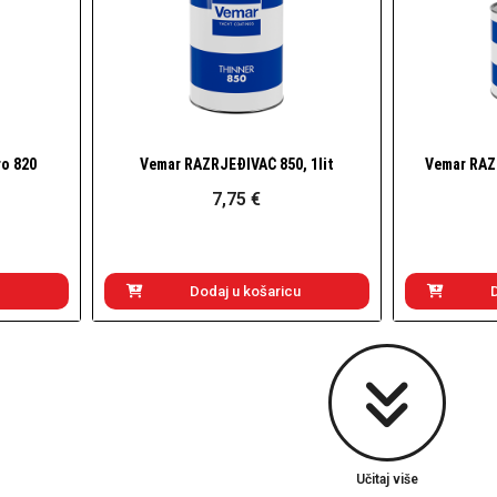
o 820
Vemar RAZRJEĐIVAČ 850, 1lit
Vemar RAZ
Brzi pogled
7,75 €
Dodaj u košaricu
Učitaj više