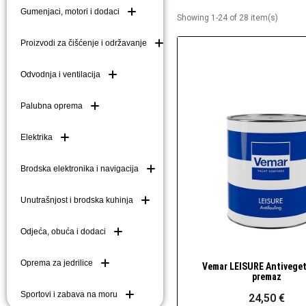
Gumenjaci, motori i dodaci
Showing 1-24 of 28 item(s)
Brodske kuke (mezom
Brodske ljestve i do
Proizvodi za čišćenje i održavanje
Plutače
Odvodnja i ventilacija
Platforme i pasarele
Palubna oprema
Elektrika
Brodska elektronika i navigacija
Unutrašnjost i brodska kuhinja
Odjeća, obuća i dodaci
Oprema za jedrilice
Vemar LEISURE Antiveget
Brzi pogled
premaz
Sportovi i zabava na moru
24,50 €