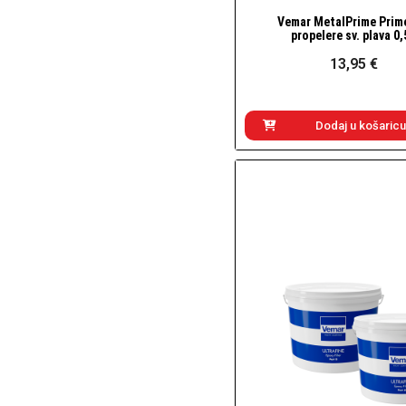
Vemar MetalPrime Prim
Brzi pogled
propelere sv. plava 0,
13,95 €
Dodaj u košaricu