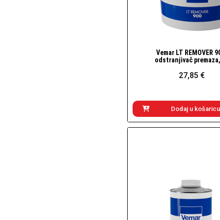
Vemar LT REMOVER 9
Brzi pogled
odstranjivač premaza,
27,85 €
Dodaj u košaricu