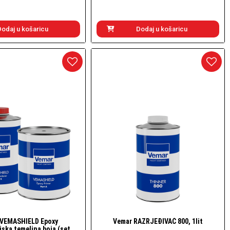
Dodaj u košaricu
Dodaj u košaricu
 VEMASHIELD Epoxy
Vemar RAZRJEĐIVAČ 800, 1lit
Brzi pogled
Brzi pogled
jska temeljna boja (set