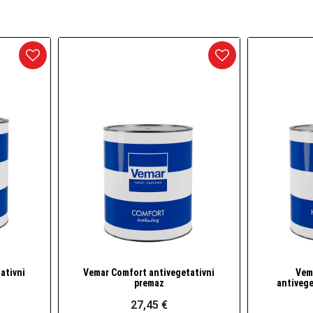
arineri) i dodaci
daci
ativni
Vemar Comfort antivegetativni
Vem
Brzi pogled
premaz
antivege
27,45 €