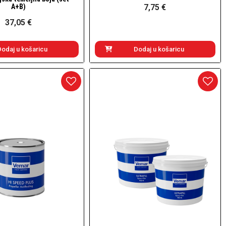
A+B)
7,75 €
37,05 €
Dodaj u košaricu
Dodaj u košaricu