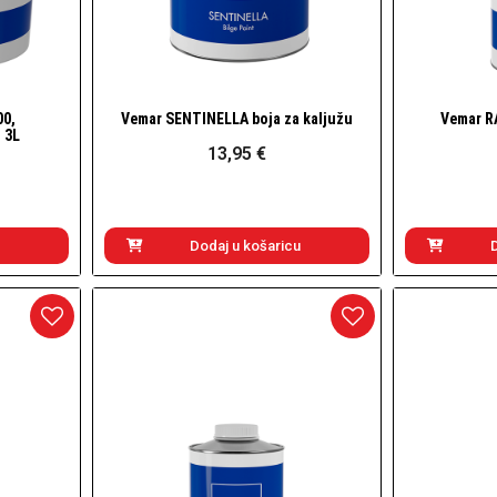
00,
Vemar SENTINELLA boja za kaljužu
Vemar R
Brzi pogled
 3L
13,95 €
Dodaj u košaricu