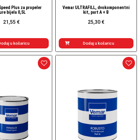
Speed Plus za propeler
Vemar ULTRAFILL, dvokomponentni
Brzi pogled
Brzi pogled
ure bijela 0,5L
kit, part A + B
21,55 €
25,30 €
Dodaj u košaricu
Dodaj u košaricu