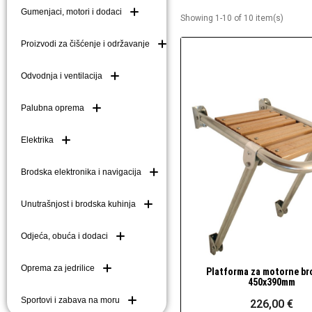
Gumenjaci, motori i dodaci
Showing 1-10 of 10 item(s)
Brodske kuke (mezom
Brodske ljestve i do
Proizvodi za čišćenje i održavanje
Plutače
Odvodnja i ventilacija
Platforme i pasarele
Palubna oprema
Elektrika
Brodska elektronika i navigacija
Unutrašnjost i brodska kuhinja
Odjeća, obuća i dodaci
Oprema za jedrilice
Platforma za motorne br
Brzi pogled
450x390mm
Sportovi i zabava na moru
226,00 €