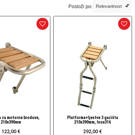
Posloži po:
a za motorne brodove,
Platforma+ljestve 3 gazišta
Brzi pogled
Brzi pogled
210x390mm
210x390mm, Inox316
122,00 €
292,00 €