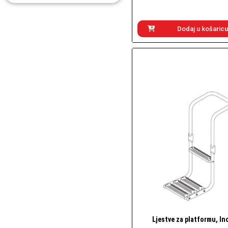
Dodaj u košaricu
Ljestve za platformu, In
Brzi pogled