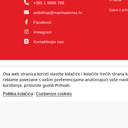
O nama
+385 1 6888 788
Izjava o pri
webshop@marinastores.hr
Facebook
Instagram
Kontaktirajte nas
Ova web stranica koristi vlastite kolačiće i kolačiće trećih strana
reklame povezane s vašim preferencijama analizirajući vaše navik
korištenje, pritisnite gumb Prihvati.
Politika kolačića
Customize cookies