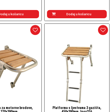
Dodaj u košaricu
Dodaj u košaricu
a za motorne brodove,
Platforma s ljestvama 3 gazišta,
Brzi pogled
Brzi pogled
270x390mm
450x390mm, Inox316