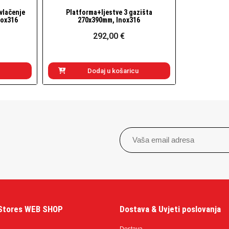
zvlačenje
Platforma+ljestve 3 gazišta
Brzi pogled
nox316
270x390mm, Inox316
292,00 €
Dodaj u košaricu
Stores WEB SHOP
Dostava & Uvjeti poslovanja