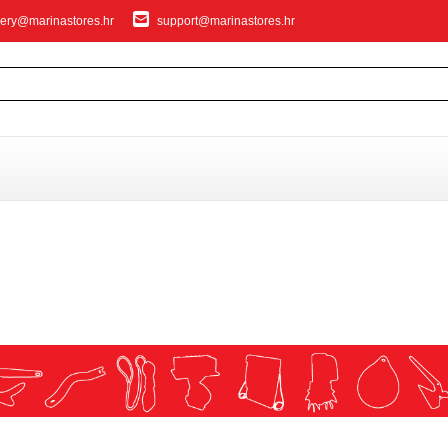
ery@marinastores.hr
support@marinastores.hr
IVANJE
privezivanje