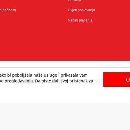
Dostava
stupačnosti
Uvjeti poslovanja
Načini plaćanja
 kako bi poboljšala naše usluge i prikazala vam
O
e pregledavanja. Da biste dali svoj pristanak za
© Copyright 2024 by MARINA Stores Croatia - All rights reserved