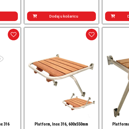
Dodaj u košaricu
ox 316
Platform, Inox 316, 600x550mm
Platform
Brzi pogled