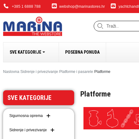
+385 1 6888 788
webshop@marinastores.hr
yachtchandl
SVE KATEGORIJE
POSEBNA PONUDA
SIDRENJE I PRIVEZ
Naslovna
Sidrenje i privezivanje
Platforme i pasarele
Platforme
Bokobrani i dodaci
Platforme
Sidrena vitla i dodaci
SVE KATEGORIJE
Bow Thrusteri
Sidra i dodaci
Sigurnosna oprema
Dodaci za sidrenje i 
Lanci
Sidrenje i privezivanje
Užad