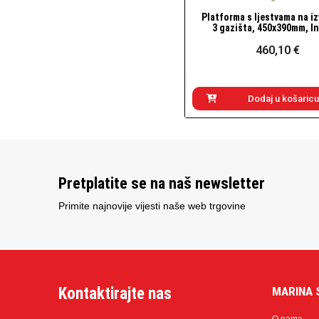
Platforma s ljestvama na i
Brzi pogled
3 gazišta, 450x390mm, I
460,10 €
Dodaj u košaricu
Pretplatite se na naš newsletter
Primite najnovije vijesti naše web trgovine
Kontaktirajte nas
MARINA 