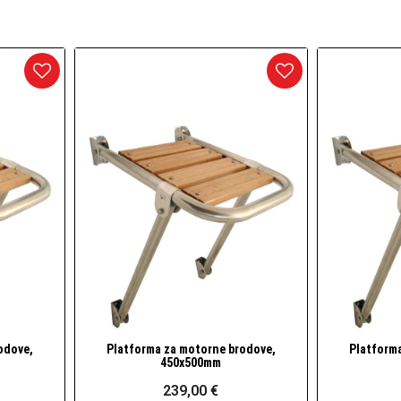
arineri) i dodaci
daci
odove,
Platforma za motorne brodove,
Platform
Brzi pogled
450x500mm
239,00 €