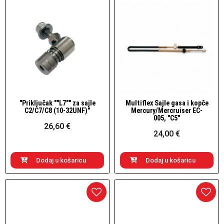
"Priključak ""L7"" za sajle
Multiflex Sajle gasa i kopče
Brzi pogled
Brzi pogled
C2/C7/C8 (10-32UNF)"
Mercury/Mercruiser EC-
005, "C5"
26,60 €
24,00 €
Dodaj u košaricu
Dodaj u košaricu