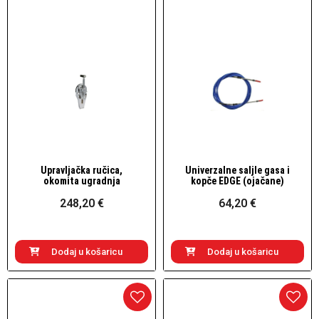
Upravljačka ručica,
Univerzalne saljle gasa i
Brzi pogled
Brzi pogled
okomita ugradnja
kopče EDGE (ojačane)
248,20 €
64,20 €
Dodaj u košaricu
Dodaj u košaricu