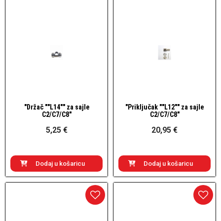
"Držač ""L14"" za sajle
"Priključak ""L12"" za sajle
Brzi pogled
Brzi pogled
C2/C7/C8"
C2/C7/C8"
5,25 €
20,95 €
Dodaj u košaricu
Dodaj u košaricu