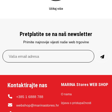
Učitaj više
Pretplatite se na naš newsletter
Primite najnovije vijesti naše web trgovine
Kontaktirajte nas
MARINA Stores WEB SHOP
O nama
+385 1 6888 788
Izjava o pristupačnosti
webshop@marinastores.hr