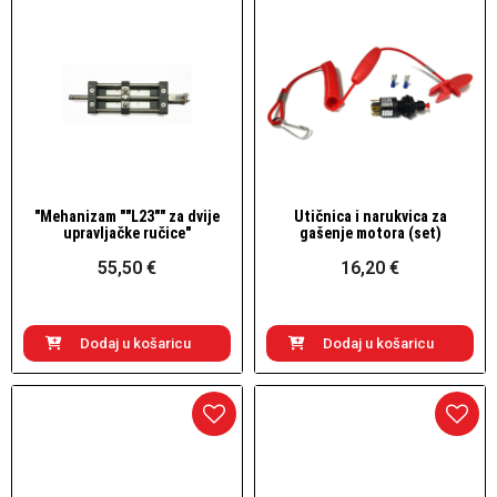
"Mehanizam ""L23"" za dvije
Utičnica i narukvica za
Brzi pogled
Brzi pogled
upravljačke ručice"
gašenje motora (set)
55,50 €
16,20 €
Dodaj u košaricu
Dodaj u košaricu