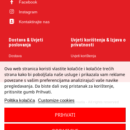
Facebook
Instagram
Kontaktirajte nas
Dostava & Uvjeti
Uvjeti korištenja & Izjava o
poslovanja
privatnosti
Dostava
Uvjeti korištenja
Uvjeti poslovanja
Izjava o privatnosti
Ova web stranica koristi vlastite kolačiće i kolačiće trećih
strana kako bi poboljšala naše usluge i prikazala vam reklame
Načini plaćanja
povezane s vašim preferencijama analizirajući vaše navike
pregledavanja. Da biste dali svoj pristanak za korištenje,
pritisnite gumb Prihvati.
Politika kolačića
Customize cookies
© Copyright 2024 by MARINA Stores Croatia - All rights reserved
PRIHVATI