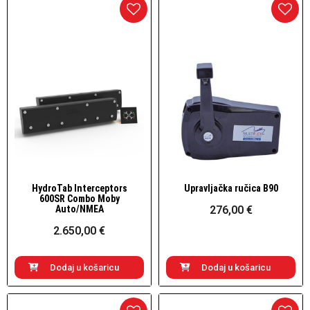
HydroTab Interceptors
Upravljačka ručica B90
Brzi pogled
Brzi pogled
600SR Combo Moby
Auto/NMEA
276,00 €
2.650,00 €
Dodaj u košaricu
Dodaj u košaricu