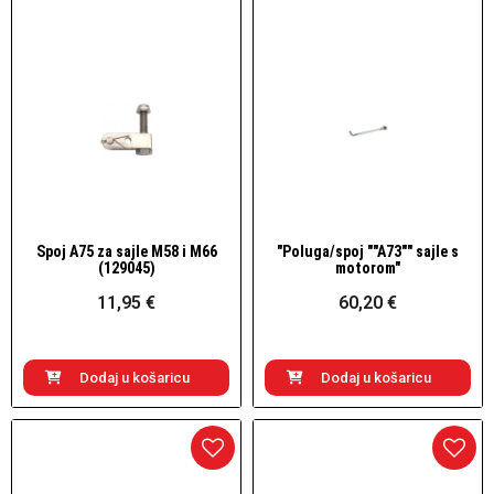
Spoj A75 za sajle M58 i M66
"Poluga/spoj ""A73"" sajle s
Brzi pogled
Brzi pogled
(129045)
motorom"
11,95 €
60,20 €
Dodaj u košaricu
Dodaj u košaricu