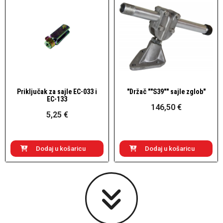
Priključak za sajle EC-033 i
"Držač ""S39"" sajle zglob"
Brzi pogled
Brzi pogled
EC-133
146,50 €
5,25 €
Dodaj u košaricu
Dodaj u košaricu