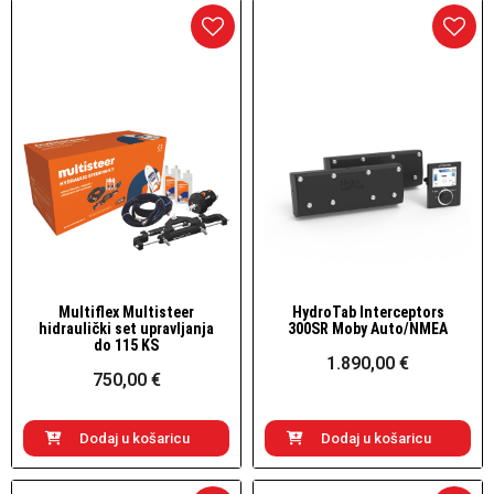
Multiflex Multisteer
HydroTab Interceptors
Brzi pogled
Brzi pogled
hidraulički set upravljanja
300SR Moby Auto/NMEA
do 115 KS
1.890,00 €
750,00 €
Dodaj u košaricu
Dodaj u košaricu