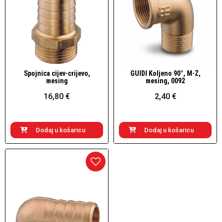
Spojnica cijev-crijevo,
GUIDI Koljeno 90°, M-Ž,
Brzi pogled
Brzi pogled
mesing
mesing, 0092
16,80 €
2,40 €
Dodaj u košaricu
Dodaj u košaricu