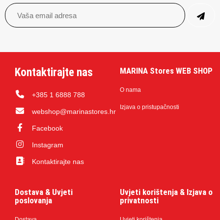
Kontaktirajte nas
MARINA Stores WEB SHOP
O nama
+385 1 6888 788
Izjava o pristupačnosti
webshop@marinastores.hr
Facebook
Instagram
Kontaktirajte nas
Dostava & Uvjeti
Uvjeti korištenja & Izjava o
poslovanja
privatnosti
Dostava
Uvjeti korištenja