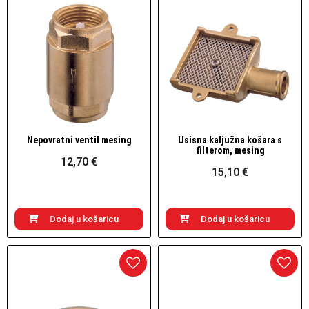
Nepovratni ventil mesing
Usisna kaljužna košara s
Brzi pogled
Brzi pogled
filterom, mesing
12,70 €
15,10 €
Dodaj u košaricu
Dodaj u košaricu