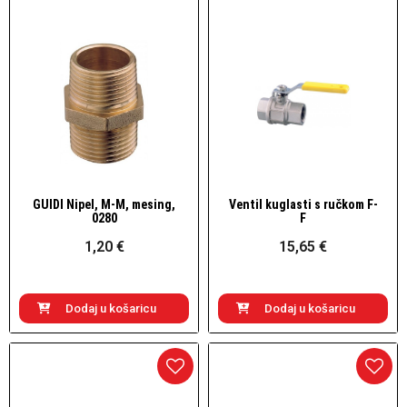
GUIDI Nipel, M-M, mesing,
Ventil kuglasti s ručkom F-
Brzi pogled
Brzi pogled
0280
F
1,20 €
15,65 €
Dodaj u košaricu
Dodaj u košaricu