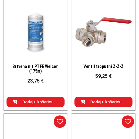
Brtvena nit PTFE Weicon
Ventil troputni Ž-Ž-Ž
Brzi pogled
Brzi pogled
(175m)
59,25 €
23,75 €
Dodaj u košaricu
Dodaj u košaricu