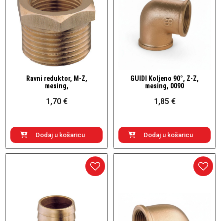
Ravni reduktor, M-Ž,
GUIDI Koljeno 90°, Ž-Ž,
Brzi pogled
Brzi pogled
mesing,
mesing, 0090
1,70 €
1,85 €
Dodaj u košaricu
Dodaj u košaricu