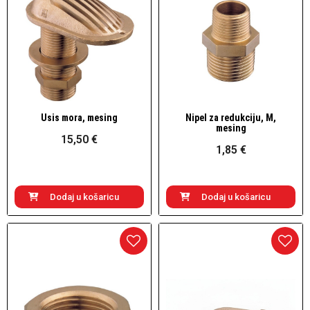
Usis mora, mesing
Nipel za redukciju, M,
Brzi pogled
Brzi pogled
mesing
15,50 €
1,85 €
Dodaj u košaricu
Dodaj u košaricu