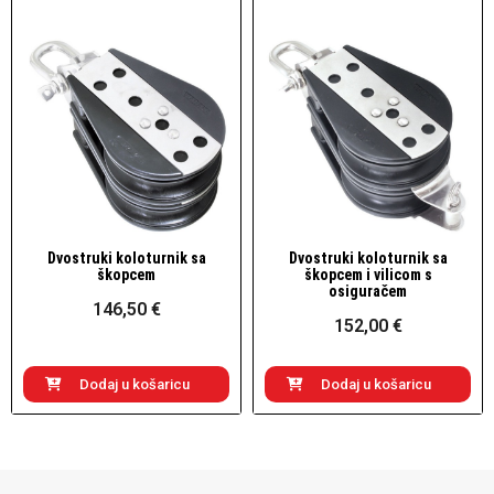
Dvostruki koloturnik sa
Dvostruki koloturnik sa
Brzi pogled
Brzi pogled
škopcem
škopcem i vilicom s
osiguračem
146,50 €
152,00 €
Dodaj u košaricu
Dodaj u košaricu