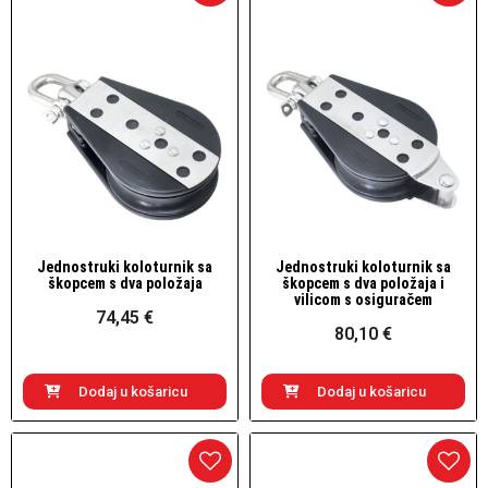
Jednostruki koloturnik sa
Jednostruki koloturnik sa
Brzi pogled
Brzi pogled
škopcem s dva položaja
škopcem s dva položaja i
vilicom s osiguračem
74,45 €
80,10 €
Dodaj u košaricu
Dodaj u košaricu