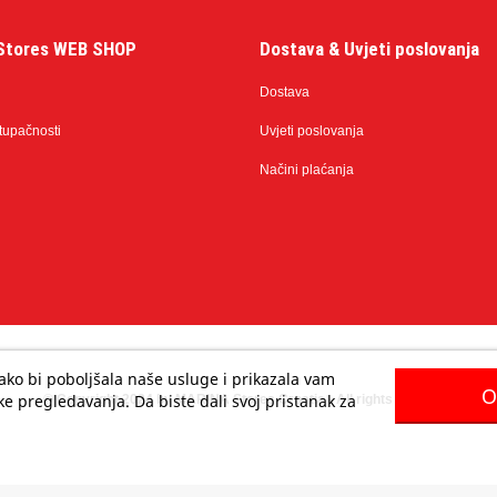
Stores WEB SHOP
Dostava & Uvjeti poslovanja
Dostava
stupačnosti
Uvjeti poslovanja
Načini plaćanja
 kako bi poboljšala naše usluge i prikazala vam
O
e pregledavanja. Da biste dali svoj pristanak za
© Copyright 2024 by MARINA Stores Croatia - All rights reserved