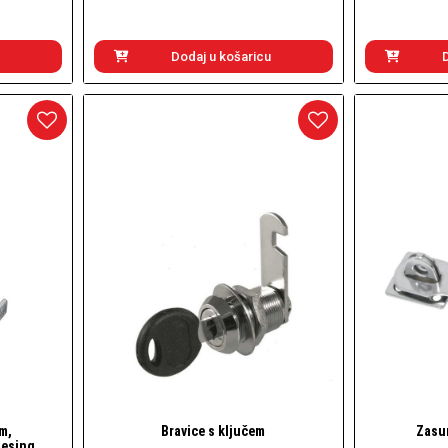
Dodaj u košaricu
m,
Bravice s ključem
Zasu
Brzi pogled
mesing