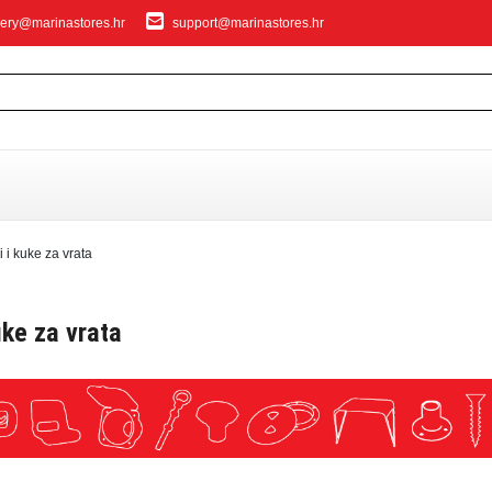
ery@marinastores.hr
support@marinastores.hr
IVANJE
 i kuke za vrata
uke za vrata
privezivanje