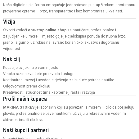
Naša digitalna platforma omogućuje jednostavan pristup širokom asortimanu
provjerene opreme — brzo, transparentno i bez kompromisa u kvaliteti.
Vizija
Stvoriti vodeći
one‑stop online shop
za nautičare, profesionalce i
zaljubljenike u more — mjesto gdje je cjelokupna ponuda dostupna brzo,
jasno i sigurno, uz fokus na izvrsno korisničko iskustvo i dugoročnu
vrijednost.
Naš cilj
Kupac je uvijek na prvom mjestu
Visoka razina kvalitete proizvoda i usluge
Kontinuirani razvoj i uvođenje rješenja za buduće potrebe nautike
Odgovornost prema okolišu
Kreativnost i stručnost tima kao temelj rasta i razvoja
Profil naših kupaca
MARINA STORES
je izbor svih koji su povezani s morem — bilo da posjeduju
plovilo, profesionalno se bave nautikom, uživaju u rekreativnim vodenim
aktivnostima ili ribolovu.
Naši kupci i partneri
Vlasnici jedrilica i motornih plovila