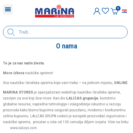
H
O nama
To je za nas način života.
More izbora
nautičke opreme!
Sva nautička i brodska oprema koje vam treba — na jednom mjestu,
ONLINE
.
MARINA STORES
je specijalizirani webshop nautičke i brodske opreme,
razvijen za sve koji žive more. Kao dio
LALIZAS grupacije
, koristimo
globalne resurse, napredne tehnologije i višegodišnje iskustvo u razvoju
proizvoda kako bismo kupcima osigurali pouzdanu, modernu i konkurentnu
online kupovinu. LALIZAS GRUPA vodeći je europski proizvođač sigurnosne i
nautičke opreme, prisutan u više od 130 zemalja diljem svijeta. Više na linku
www.lalizas.com