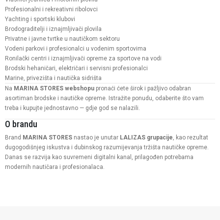
Profesionalni i rekreativni ribolovci
Yachting i sportski klubovi
Brodograditelji i iznajmljivači plovila
Privatne i javne tvrtke u nautičkom sektoru
Vodeni parkovi i profesionalci u vodenim sportovima
Ronilački centri i iznajmljivači opreme za sportove na vodi
Brodski hehaničari, električari i servisni profesionalci
Marine, privezišta i nautička sidrišta
Na
MARINA STORES webshopu
pronaći ćete širok i pažljivo odabran
asortiman brodske i nautičke opreme. Istražite ponudu, odaberite što vam
treba i kupujte jednostavno — gdje god se nalazili.
O brandu
Brand
MARINA STORES
nastao je unutar
LALIZAS grupacije
, kao rezultat
dugogodišnjeg iskustva i dubinskog razumijevanja tržišta nautičke opreme.
Danas se razvija kao suvremeni digitalni kanal, prilagođen potrebama
modernih nautičara i profesionalaca.