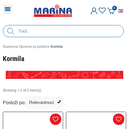
H
Naslovna
Oprema za jedrilice
Kormila
Kormila
Showing 1-2 of 2 item(s)
Posloži po: