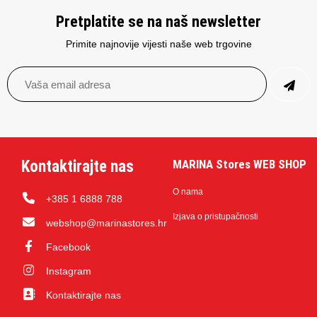
Pretplatite se na naš newsletter
Primite najnovije vijesti naše web trgovine
Kontaktirajte nas
MARINA Stores WEB SHOP
O nama
+385 1 6888 788
Izjava o pristupačnosti
webshop@marinastores.hr
Facebook
Instagram
Kontaktirajte nas