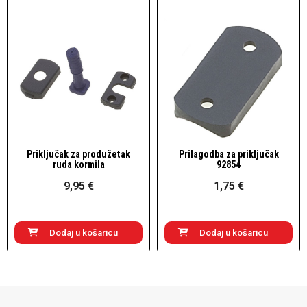
Priključak za produžetak
Prilagodba za priključak
Brzi pogled
Brzi pogled
ruda kormila
92854
9,95 €
1,75 €
Dodaj u košaricu
Dodaj u košaricu