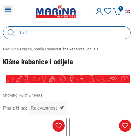
H
Naslovna
Odjeća, obuća i dodaci
Kišne kabanice i odijela
Kišne kabanice i odijela
Showing 1-2 of 2 item(s)
Posloži po: