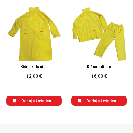
Kišna kabanica
Kišno odijelo
Brzi pogled
Brzi pogled
12,00 €
16,00 €
Dodaj u košaricu
Dodaj u košaricu