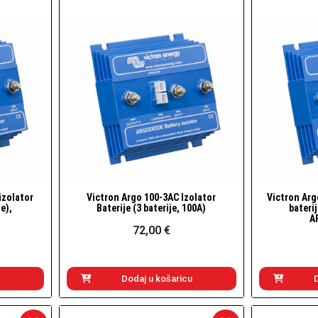
arineri) i dodaci
daci
izolator
Victron Argo 100-3AC Izolator
Victron Arg
Brzi pogled
je),
Baterije (3 baterije, 100A)
baterij
A
72,00 €
Dodaj u košaricu