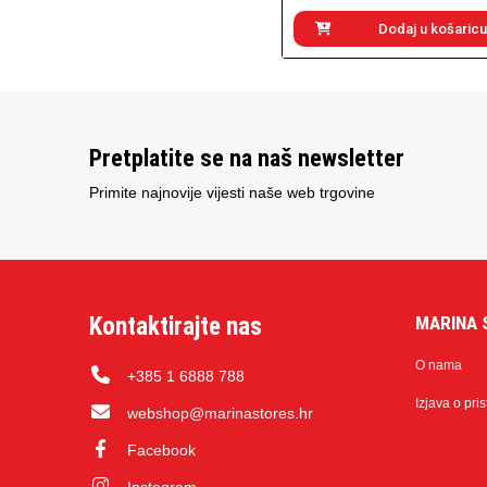
Dodaj u košaricu
Pretplatite se na naš newsletter
Primite najnovije vijesti naše web trgovine
Kontaktirajte nas
MARINA 
O nama
+385 1 6888 788
Izjava o pri
webshop@marinastores.hr
Facebook
Instagram