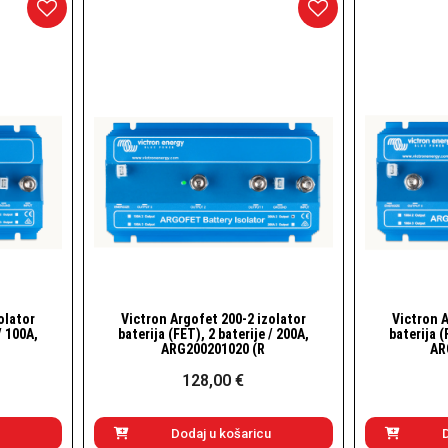
olator
Victron Argofet 200-2 izolator
Victron A
Brzi pogled
/ 100A,
baterija (FET), 2 baterije / 200A,
baterija (
ARG200201020 (R
AR
128,00 €
Dodaj u košaricu