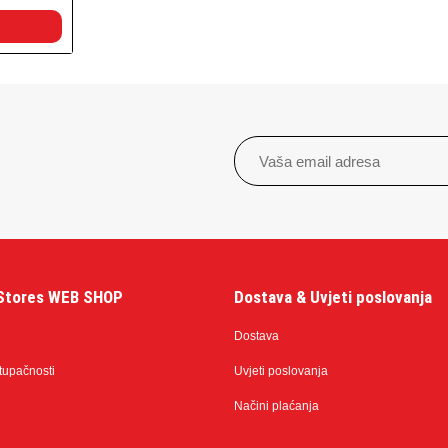
Stores WEB SHOP
Dostava & Uvjeti poslovanja
Dostava
stupačnosti
Uvjeti poslovanja
Načini plaćanja