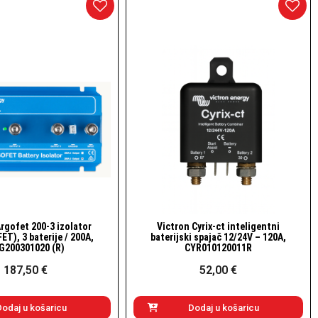
rgofet 200-3 izolator
Victron Cyrix-ct inteligentni
Brzi pogled
Brzi pogled
FET), 3 baterije / 200A,
baterijski spajač 12/24V – 120A,
G200301020 (R)
CYR010120011R
187,50 €
52,00 €
Dodaj u košaricu
Dodaj u košaricu