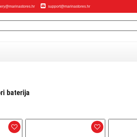
ery@marinastores.hr
support@marinastores.hr
IVANJE
ri baterija
privezivanje