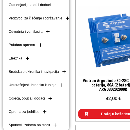
Gumenjaci, motori i dodaci
Brodske kuke (mezom
Brodske ljestve i do
Proizvodi za čišćenje i održavanje
Plutače
Odvodnja i ventilacija
Platforme i pasarele
Palubna oprema
Elektrika
Brodska elektronika i navigacija
Victron Argodiode 80-2SC 
Brzi pogled
baterija, 80A (2 bateri
Unutrašnjost i brodska kuhinja
ARG080202000R
42,00 €
Odjeća, obuća i dodaci
Oprema za jedrilice
Dodaj u košaricu
Sportovi i zabava na moru