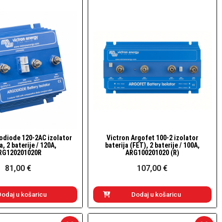
odiode 120-2AC izolator
Victron Argofet 100-2 izolator
Brzi pogled
Brzi pogled
a, 2 baterije / 120A,
baterija (FET), 2 baterije / 100A,
RG120201020R
ARG100201020 (R)
81,00 €
107,00 €
Dodaj u košaricu
Dodaj u košaricu