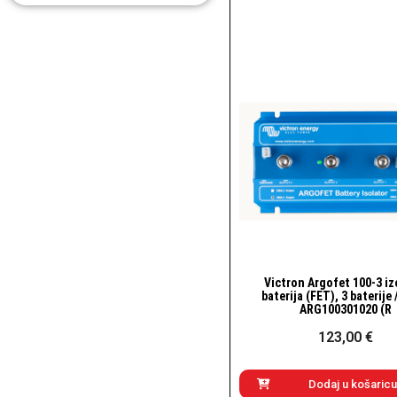
Victron Argofet 100-3 iz
Brzi pogled
baterija (FET), 3 baterije 
ARG100301020 (R
123,00 €
Dodaj u košaricu