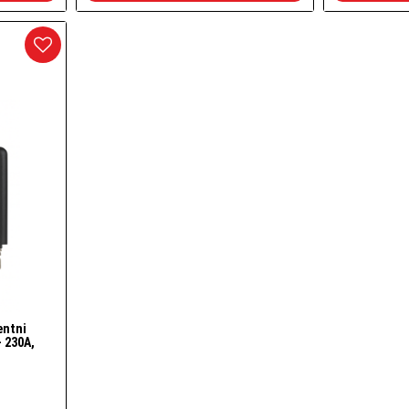
entni
– 230A,