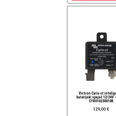
Victron Cyrix-ct intelig
Brzi pogled
baterijski spajač 12/24V 
CYR010230010R
129,00 €