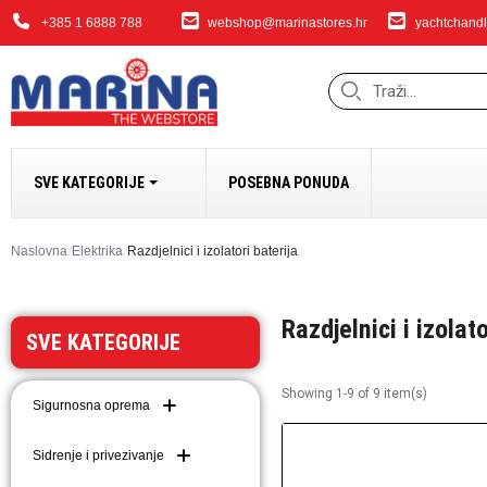
+385 1 6888 788
webshop@marinastores.hr
yachtchandl
SVE KATEGORIJE
POSEBNA PONUDA
SIDRENJE I PRIVEZ
Naslovna
Elektrika
Razdjelnici i izolatori baterija
Bokobrani i dodaci
Razdjelnici i izolato
Sidrena vitla i dodaci
SVE KATEGORIJE
Bow Thrusteri
Sidra i dodaci
Showing 1-9 of 9 item(s)
Sigurnosna oprema
Dodaci za sidrenje i 
Lanci
Sidrenje i privezivanje
Užad