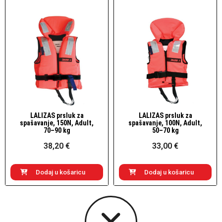
LALIZAS prsluk za
LALIZAS prsluk za
Brzi pogled
Brzi pogled
spašavanje, 150N, Adult,
spašavanje, 100N, Adult,
70–90 kg
50–70 kg
38,20 €
33,00 €
Dodaj u košaricu
Dodaj u košaricu