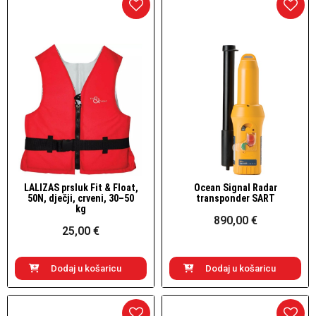
LALIZAS prsluk Fit & Float,
Ocean Signal Radar
Brzi pogled
Brzi pogled
50N, dječji, crveni, 30–50
transponder SART
kg
890,00 €
25,00 €
Dodaj u košaricu
Dodaj u košaricu