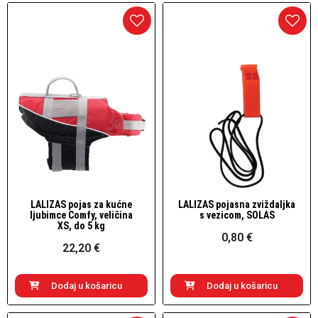
LALIZAS pojas za kućne
LALIZAS pojasna zviždaljka
Brzi pogled
Brzi pogled
ljubimce Comfy, veličina
s vezicom, SOLAS
XS, do 5 kg
0,80 €
22,20 €
Dodaj u košaricu
Dodaj u košaricu