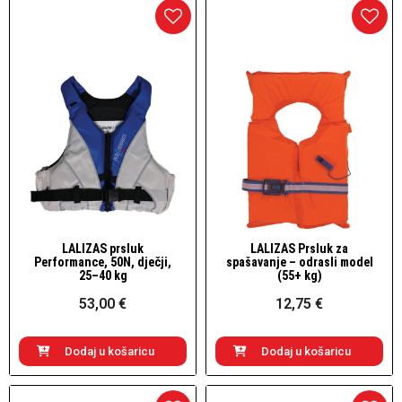
LALIZAS prsluk
LALIZAS Prsluk za
Brzi pogled
Brzi pogled
Performance, 50N, dječji,
spašavanje – odrasli model
25–40 kg
(55+ kg)
53,00 €
12,75 €
Dodaj u košaricu
Dodaj u košaricu