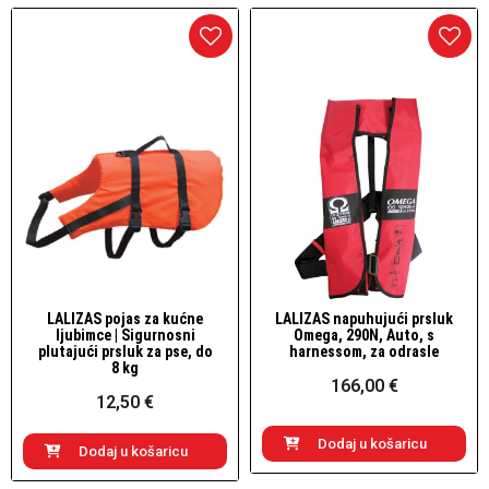
LALIZAS pojas za kućne
LALIZAS napuhujući prsluk
Brzi pogled
Brzi pogled
ljubimce | Sigurnosni
Omega, 290N, Auto, s
plutajući prsluk za pse, do
harnessom, za odrasle
8 kg
166,00 €
12,50 €
Dodaj u košaricu
Dodaj u košaricu