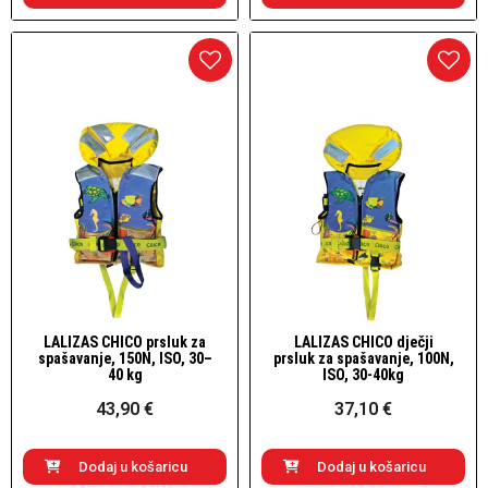
LALIZAS CHICO prsluk za
LALIZAS CHICO dječji
Brzi pogled
Brzi pogled
spašavanje, 150N, ISO, 30–
prsluk za spašavanje, 100N,
40 kg
ISO, 30-40kg
43,90 €
37,10 €
Dodaj u košaricu
Dodaj u košaricu