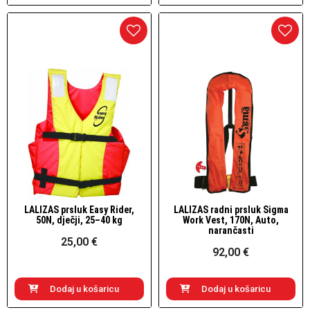
LALIZAS prsluk Easy Rider,
LALIZAS radni prsluk Sigma
Brzi pogled
Brzi pogled
50N, dječji, 25–40 kg
Work Vest, 170N, Auto,
narančasti
25,00 €
92,00 €
Dodaj u košaricu
Dodaj u košaricu