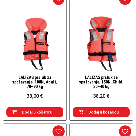
LALIZAS prsluk za
LALIZAS prsluk za
Brzi pogled
Brzi pogled
spašavanje, 100N, Adult,
spašavanje, 150N, Child,
70–90 kg
30–40 kg
33,00 €
38,20 €
Dodaj u košaricu
Dodaj u košaricu