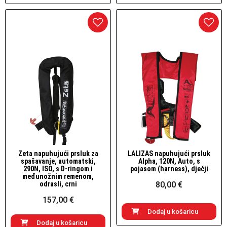
Zeta napuhujući prsluk za
LALIZAS napuhujući prsluk
Brzi pogled
Brzi pogled
spašavanje, automatski,
Alpha, 120N, Auto, s
290N, ISO, s D-ringom i
pojasom (harness), dječji
međunožnim remenom,
odrasli, crni
80,00 €
157,00 €
Dodaj u košaricu
Dodaj u košaricu