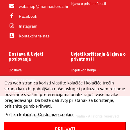
Izjava o pristupačnosti
webshop@marinastores.hr
Facebook
Instagram
Kontaktirajte nas
Dostava & Uvjeti
Uvjeti korištenja & Izjava o
poslovanja
privatnosti
Dostava
Uvjeti korištenja
Uvjeti poslovanja
Izjava o privatnosti
Ova web stranica koristi vlastite kolačiće i kolačiće trećih
strana kako bi poboljšala naše usluge i prikazala vam reklame
Načini plaćanja
povezane s vašim preferencijama analizirajući vaše navike
pregledavanja. Da biste dali svoj pristanak za korištenje,
pritisnite gumb Prihvati.
Politika kolačića
Customize cookies
© Copyright 2024 by MARINA Stores Croatia - All rights reserved
PRIHVATI