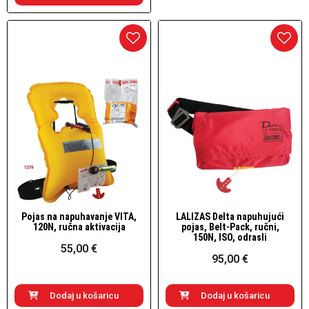
Pojas na napuhavanje VITA,
LALIZAS Delta napuhujući
Brzi pogled
Brzi pogled
120N, ručna aktivacija
pojas, Belt-Pack, ručni,
150N, ISO, odrasli
55,00 €
95,00 €
Dodaj u košaricu
Dodaj u košaricu