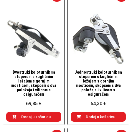
Dvostruki koloturnik sa
Jednostruki koloturnik sa
Brzi pogled
Brzi pogled
stoperom s kugličnim
stoperom s kugličnim
ležajem s gornjim
ležajem s gornjim
mostićem, škopcem s dva
mostićem, škopcem s dva
položaja i vilicom s
položaja i vilicom s
osiguračem
osiguračem
69,85 €
64,30 €
Dodaj u košaricu
Dodaj u košaricu