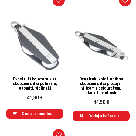
Dvostruki koloturnik sa
Dvostruki koloturnik sa
Brzi pogled
Brzi pogled
škopcem s dva položaja,
škopcem s dva pložaja i
okomiti, violinski
vilicom s osiguračem,
okomiti, violinski
41,30 €
44,50 €
Dodaj u košaricu
Dodaj u košaricu