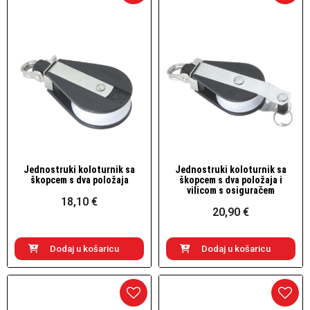
Jednostruki koloturnik sa
Jednostruki koloturnik sa
Brzi pogled
Brzi pogled
škopcem s dva položaja
škopcem s dva položaja i
vilicom s osiguračem
18,10 €
20,90 €
Dodaj u košaricu
Dodaj u košaricu