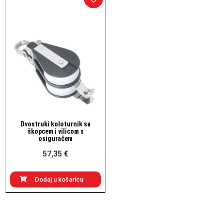
Dvostruki koloturnik sa
Brzi pogled
škopcem i vilicom s
osiguračem
57,35 €
Dodaj u košaricu