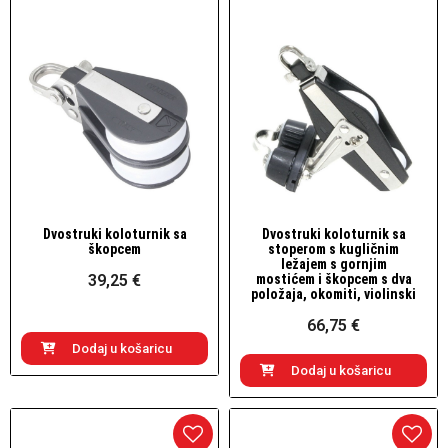
Dvostruki koloturnik sa
Dvostruki koloturnik sa
Brzi pogled
Brzi pogled
škopcem
stoperom s kugličnim
ležajem s gornjim
39,25 €
mostićem i škopcem s dva
položaja, okomiti, violinski
66,75 €
Dodaj u košaricu
Dodaj u košaricu