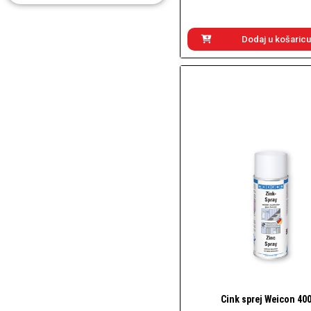
Dodaj u košaricu
Cink sprej Weicon 40
Brzi pogled