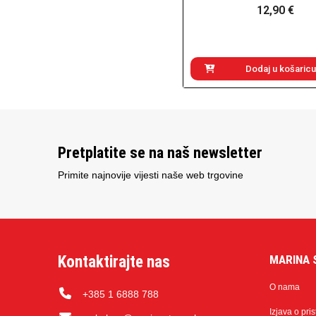
12,90 €
Dodaj u košaricu
Pretplatite se na naš newsletter
Primite najnovije vijesti naše web trgovine
Kontaktirajte nas
MARINA 
O nama
+385 1 6888 788
Izjava o pri