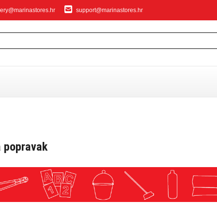
ery@marinastores.hr
support@marinastores.hr
IVANJE
a popravak
privezivanje