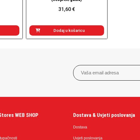
31,60 €
Dodaj u košaricu
Stores WEB SHOP
Dostava & Uvjeti poslovanja
Dostava
stupačnosti
Uvjeti poslovanja