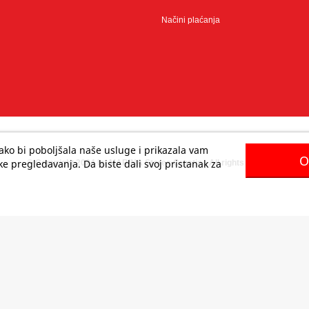
Načini plaćanja
 kako bi poboljšala naše usluge i prikazala vam
O
e pregledavanja. Da biste dali svoj pristanak za
© Copyright 2024 by MARINA Stores Croatia - All rights reserved