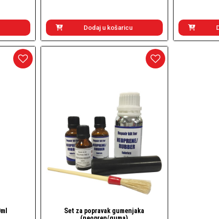
Dodaj u košaricu
0ml
Set za popravak gumenjaka
Brzi pogled
(neopren/guma)