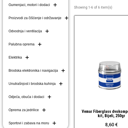
Gumenjaci, motori i dodaci
Showing 1-6 of 6 item(s)
Brodske kuke (mezom
Brodske ljestve i do
Proizvodi za čišćenje i održavanje
Plutače
Odvodnja i ventilacija
Platforme i pasarele
Palubna oprema
Elektrika
Brodska elektronika i navigacija
Unutrašnjost i brodska kuhinja
Odjeća, obuća i dodaci
Oprema za jedrilice
Vemar Fiberglass dvokomp
Brzi pogled
kit, Bijeli, 250gr
Sportovi i zabava na moru
8,60 €