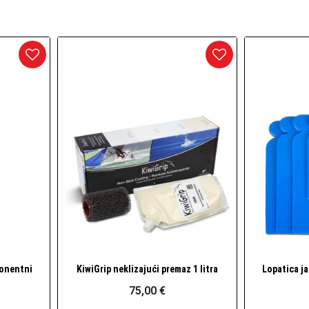
arineri) i dodaci
daci
onentni
KiwiGrip neklizajući premaz 1 litra
Lopatica j
Brzi pogled
75,00 €