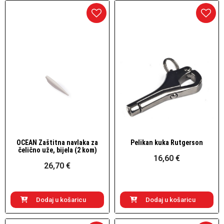
OCEAN Zaštitna navlaka za
Pelikan kuka Rutgerson
Brzi pogled
Brzi pogled
čelično uže, bijela (2 kom)
16,60 €
26,70 €
Dodaj u košaricu
Dodaj u košaricu