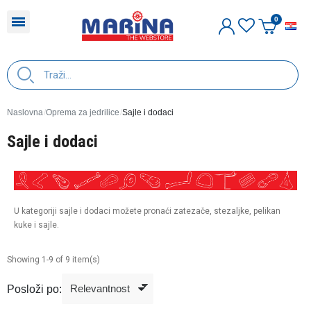
H
Naslovna
Oprema za jedrilice
Sajle i dodaci
Sajle i dodaci
U kategoriji sajle i dodaci možete pronaći zatezače, stezaljke, pelikan
kuke i sajle.
Showing 1-9 of 9 item(s)
Posloži po: