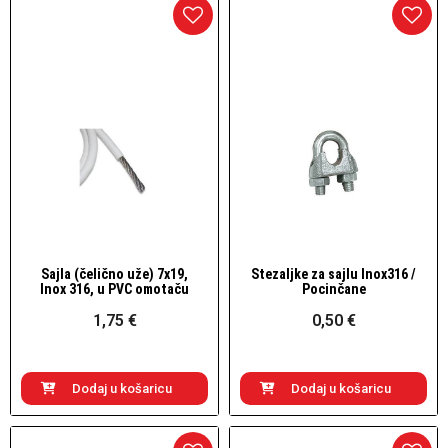
Sajla (čelično uže) 7x19,
Stezaljke za sajlu Inox316 /
Brzi pogled
Brzi pogled
Inox 316, u PVC omotaču
Pocinčane
1,75 €
0,50 €
Dodaj u košaricu
Dodaj u košaricu