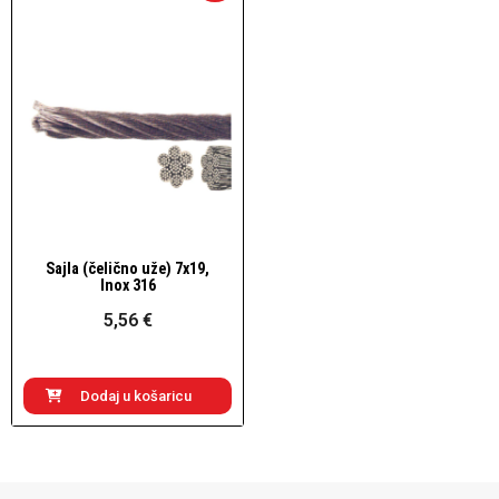
Sajla (čelično uže) 7x19,
Brzi pogled
Inox 316
5,56 €
Dodaj u košaricu