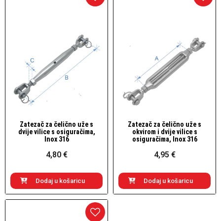
Zatezač za čelično uže s
Zatezač za čelično uže s
Brzi pogled
Brzi pogled
dvije vilice s osiguračima,
okvirom i dvije vilice s
Inox 316
osiguračima, Inox 316
4,80 €
4,95 €
Dodaj u košaricu
Dodaj u košaricu