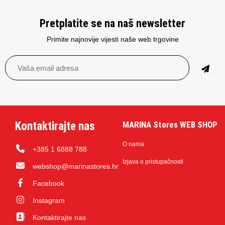
Pretplatite se na naš newsletter
Primite najnovije vijesti naše web trgovine
Kontaktirajte nas
MARINA Stores WEB SHOP
O nama
+385 1 6888 788
Izjava o pristupačnosti
webshop@marinastores.hr
Facebook
Instagram
Kontaktirajte nas