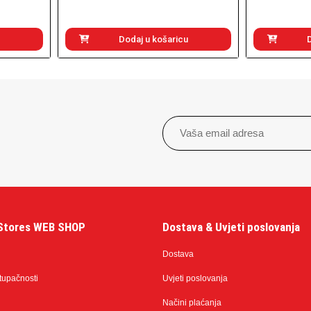
Dodaj u košaricu
Stores WEB SHOP
Dostava & Uvjeti poslovanja
Dostava
stupačnosti
Uvjeti poslovanja
Načini plaćanja