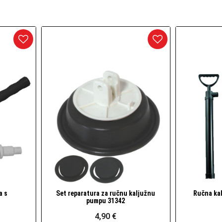
arineri) i dodaci
daci
a s
Set reparatura za ručnu kaljužnu
Ručna ka
Brzi pogled
pumpu 31342
4,90 €