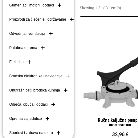
Gumenjaci, motori i dodaci
Showing 1-3 of 3 item(s)
Brodske kuke (mezom
Brodske ljestve i do
Proizvodi za čišćenje i održavanje
Plutače
Odvodnja i ventilacija
Platforme i pasarele
Palubna oprema
Elektrika
Brodska elektronika i navigacija
Unutrašnjost i brodska kuhinja
Odjeća, obuća i dodaci
Oprema za jedrilice
Ručna kaljužna pump
Brzi pogled
membranom
Sportovi i zabava na moru
32,96 €