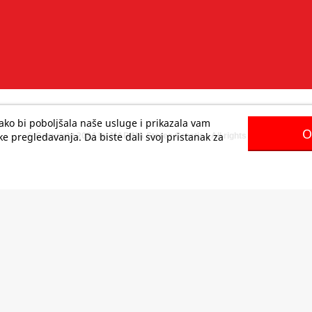
 kako bi poboljšala naše usluge i prikazala vam
O
e pregledavanja. Da biste dali svoj pristanak za
© Copyright 2024 by MARINA Stores Croatia - All rights reserved