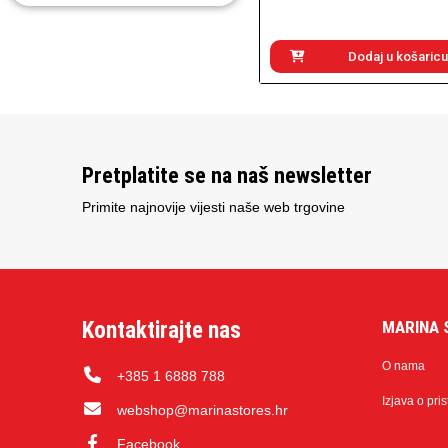
Dodaj u košaricu
Pretplatite se na naš newsletter
Primite najnovije vijesti naše web trgovine
Kontaktirajte nas
MARINA 
O nama
+385 1 6888 788
Izjava o pri
webshop@marinastores.hr
Facebook