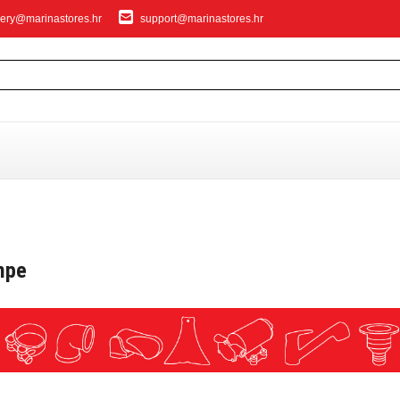
ery@marinastores.hr
support@marinastores.hr
IVANJE
mpe
privezivanje