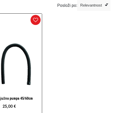
Posloži po:
ljužna pumpa 45/60cm
Brzi pogled
25,00 €