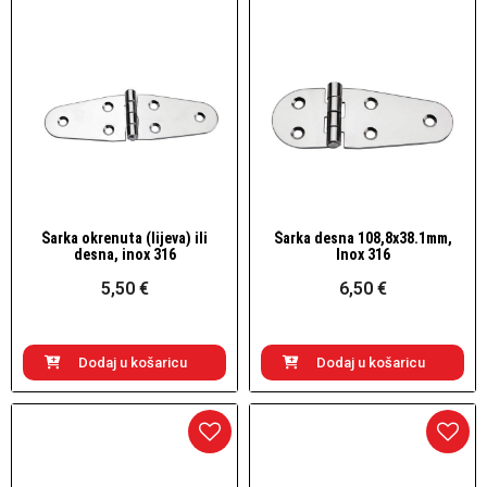
Šarka okrenuta (lijeva) ili
Šarka desna 108,8x38.1mm,
Brzi pogled
Brzi pogled
desna, inox 316
Inox 316
5,50 €
6,50 €
Dodaj u košaricu
Dodaj u košaricu