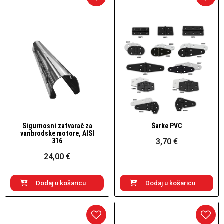
Sigurnosni zatvarač za
Šarke PVC
Brzi pogled
Brzi pogled
vanbrodske motore, AISI
316
3,70 €
24,00 €
Dodaj u košaricu
Dodaj u košaricu