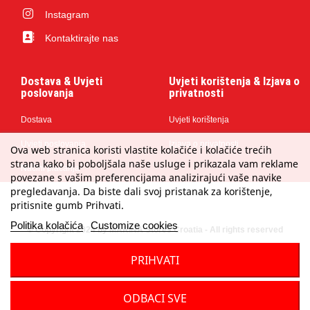
Instagram
Kontaktirajte nas
Dostava & Uvjeti
Uvjeti korištenja & Izjava o
poslovanja
privatnosti
Dostava
Uvjeti korištenja
Uvjeti poslovanja
Izjava o privatnosti
Ova web stranica koristi vlastite kolačiće i kolačiće trećih
strana kako bi poboljšala naše usluge i prikazala vam reklame
Načini plaćanja
povezane s vašim preferencijama analizirajući vaše navike
pregledavanja. Da biste dali svoj pristanak za korištenje,
pritisnite gumb Prihvati.
Politika kolačića
Customize cookies
© Copyright 2024 by MARINA Stores Croatia - All rights reserved
PRIHVATI
ODBACI SVE