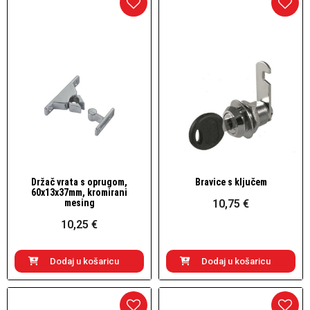
Držač vrata s oprugom,
Bravice s ključem
Brzi pogled
Brzi pogled
60x13x37mm, kromirani
mesing
10,75 €
10,25 €
Dodaj u košaricu
Dodaj u košaricu