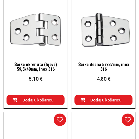
Šarka okrenuta (lijeva)
Šarka desna 57x37mm, inox
Brzi pogled
Brzi pogled
59,5x40mm, inox 316
316
5,10 €
4,80 €
Dodaj u košaricu
Dodaj u košaricu