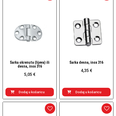
Šarka okrenuta (lijeva) ili
Šarka desna, inox 316
Brzi pogled
Brzi pogled
desna, inox 316
4,35 €
5,05 €
Dodaj u košaricu
Dodaj u košaricu