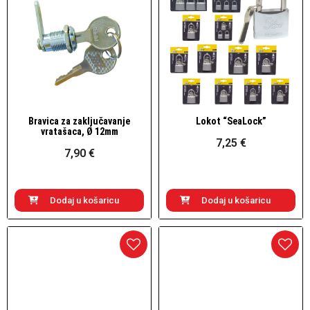
Bravica za zaključavanje
Lokot “SeaLock”
Brzi pogled
Brzi pogled
vratašaca, Ø 12mm
7,25 €
7,90 €
Dodaj u košaricu
Dodaj u košaricu