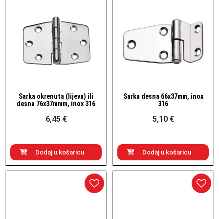
Šarka okrenuta (lijeva) ili
Šarka desna 66x37mm, inox
Brzi pogled
Brzi pogled
desna 76x37mmm, inox 316
316
6,45 €
5,10 €
Dodaj u košaricu
Dodaj u košaricu