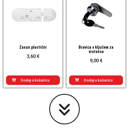
Zasun plastični
Bravica s ključem za
Brzi pogled
Brzi pogled
vratašca
3,60 €
9,00 €
Dodaj u košaricu
Dodaj u košaricu