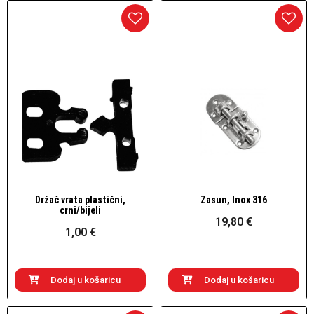
Držač vrata plastični,
Zasun, Inox 316
Brzi pogled
Brzi pogled
crni/bijeli
19,80 €
1,00 €
Dodaj u košaricu
Dodaj u košaricu