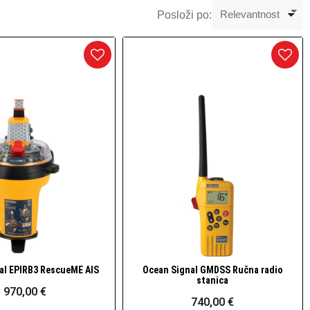
Posloži po:
al EPIRB3 RescueME AIS
Ocean Signal GMDSS Ručna radio
Brzi pogled
Brzi pogled
stanica
970,00 €
740,00 €