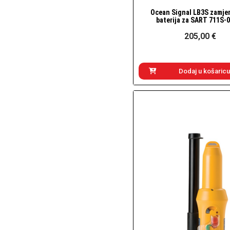
Ocean Signal LB3S zamje
Brzi pogled
baterija za SART 711S-
205,00 €
Dodaj u košaricu