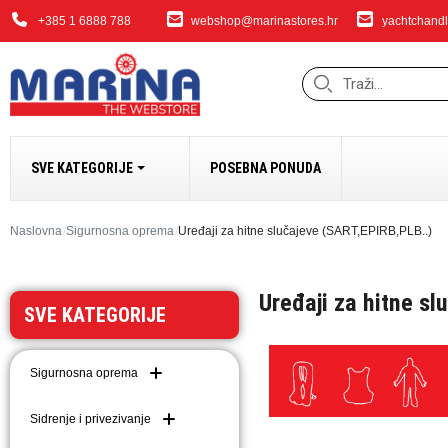
+385 1 6888 788
webshop@marinastores.hr
yachtchandl
SVE KATEGORIJE
POSEBNA PONUDA
SIDRENJE I PRIVEZ
Naslovna
Sigurnosna oprema
Uređaji za hitne slučajeve (SART,EPIRB,PLB..)
Bokobrani i dodaci
Uređaji za hitne sl
Sidrena vitla i dodaci
SVE KATEGORIJE
Bow Thrusteri
Sidra i dodaci
Sigurnosna oprema
Dodaci za sidrenje i 
Lanci
Sidrenje i privezivanje
Užad