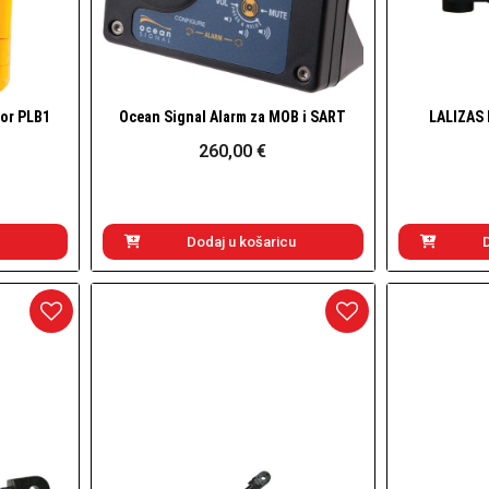
tor PLB1
Ocean Signal Alarm za MOB i SART
LALIZAS 
Brzi pogled
260,00 €
Dodaj u košaricu