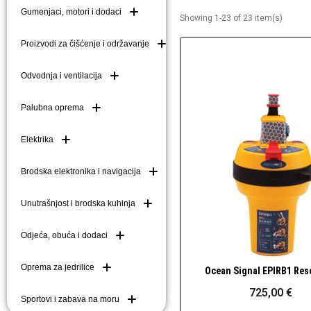
Gumenjaci, motori i dodaci
Showing 1-23 of 23 item(s)
Brodske kuke (mezom
Brodske ljestve i do
Proizvodi za čišćenje i održavanje
Plutače
Odvodnja i ventilacija
Platforme i pasarele
Palubna oprema
Elektrika
Brodska elektronika i navigacija
Unutrašnjost i brodska kuhinja
Odjeća, obuća i dodaci
Oprema za jedrilice
Ocean Signal EPIRB1 Re
Brzi pogled
725,00 €
Sportovi i zabava na moru