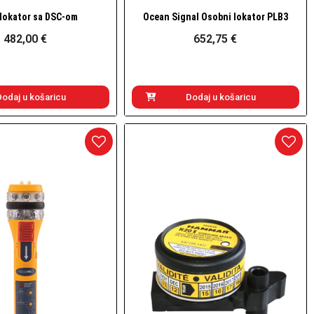
lokator sa DSC-om
Ocean Signal Osobni lokator PLB3
Brzi pogled
Brzi pogled
482,00 €
652,75 €
Dodaj u košaricu
Dodaj u košaricu