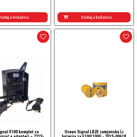
Dodaj u košaricu
Dodaj u košaricu
gnal V100 komplet za
Ocean Signal LB2E zamjenska Li
Brzi pogled
Brzi pogled
unjač + adapter) – 721S-
baterija za E100/100G - 701S-00618