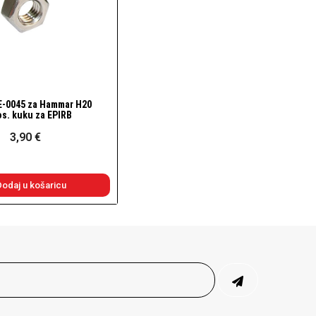
E-0045 za Hammar H20
Brzi pogled
os. kuku za EPIRB
3,90 €
Dodaj u košaricu