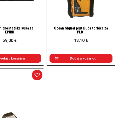
hidrostatska kuka za
Ocean Signal plutajuća torbica za
Brzi pogled
Brzi pogled
EPIRB
PLB1
59,00 €
13,10 €
Dodaj u košaricu
Dodaj u košaricu