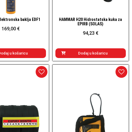
lektronska baklja EDF1
HAMMAR H20 Hidrostatska kuka za
Brzi pogled
Brzi pogled
EPIRB (SOLAS)
169,00 €
94,23 €
Dodaj u košaricu
Dodaj u košaricu