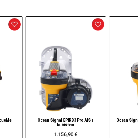
arineri) i dodaci
daci
scueMe
Ocean Signal EPIRB3 Pro AIS s
Ocean Sign
Brzi pogled
kućištem
1.156,90 €