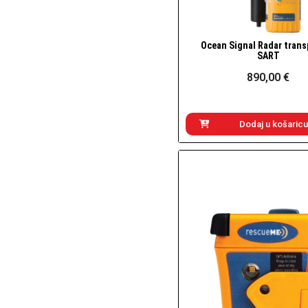
Ocean Signal Radar tran
Brzi pogled
SART
890,00 €
Dodaj u košaricu