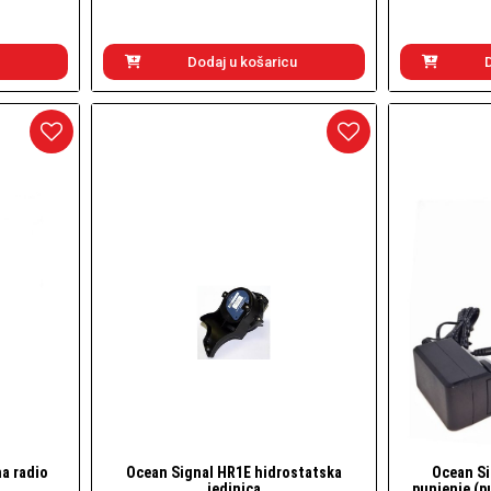
Dodaj u košaricu
a radio
Ocean Signal HR1E hidrostatska
Ocean Si
Brzi pogled
jedinica
punjenje (p