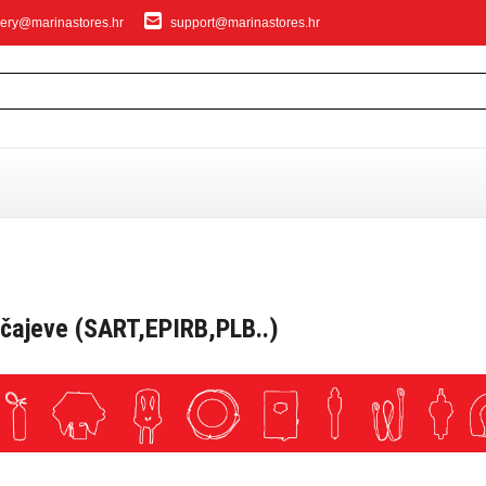
ery@marinastores.hr
support@marinastores.hr
IVANJE
učajeve (SART,EPIRB,PLB..)
privezivanje