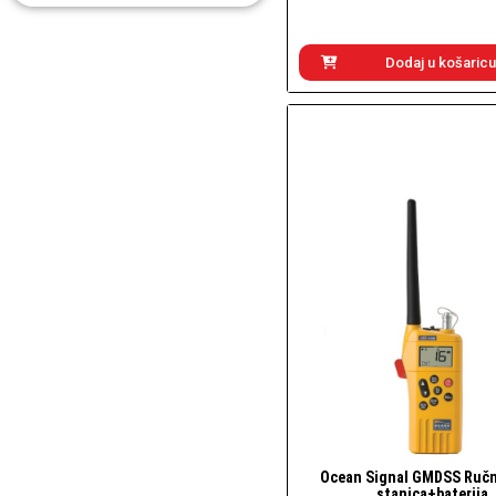
Dodaj u košaricu
Ocean Signal GMDSS Ručn
Brzi pogled
stanica+baterija