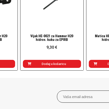
r H20
Vijak HE-0021 za Hammar H20
Matica H
Brzi pogled
RB
hidros. kuku za EPIRB
hidr
9,30 €
Dodaj u košaricu