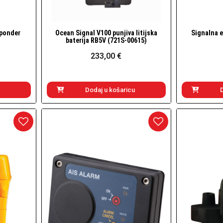
sponder
Ocean Signal V100 punjiva litijska
Signalna e
Brzi pogled
baterija RB5V (721S-00615)
233,00 €
Dodaj u košaricu