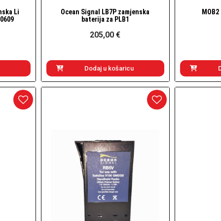
nska Li
Ocean Signal LB7P zamjenska
MOB2 
Brzi pogled
00609
baterija za PLB1
205,00 €
Dodaj u košaricu