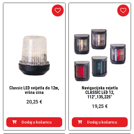
Classic LED svijetla do 12m,
Navigacijska svjetla
Brzi pogled
Brzi pogled
vršna crna
CLASSIC LED 12,
112°,135,225°
20,25 €
19,25 €
Dodaj u košaricu
Dodaj u košaricu