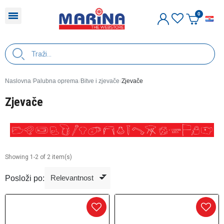
H
Naslovna
Palubna oprema
Bitve i zjevače
Zjevače
Zjevače
Showing 1-2 of 2 item(s)
Posloži po: