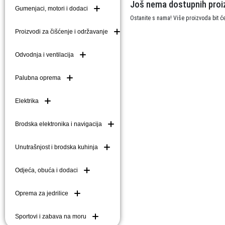
Još nema dostupnih proi
Gumenjaci, motori i dodaci
Brodske kuke (mezom
Ostanite s nama! Više proizvoda bit 
Brodske ljestve i do
Proizvodi za čišćenje i održavanje
Plutače
Odvodnja i ventilacija
Platforme i pasarele
Palubna oprema
Elektrika
Brodska elektronika i navigacija
Unutrašnjost i brodska kuhinja
Odjeća, obuća i dodaci
Oprema za jedrilice
Sportovi i zabava na moru