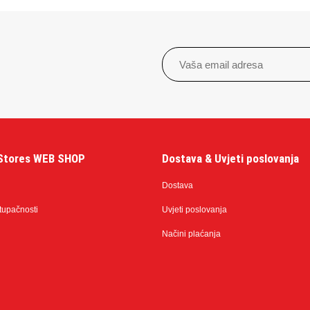
Stores WEB SHOP
Dostava & Uvjeti poslovanja
Dostava
stupačnosti
Uvjeti poslovanja
Načini plaćanja