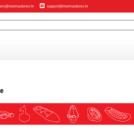
ery@marinastores.hr
support@marinastores.hr
IVANJE
je
privezivanje