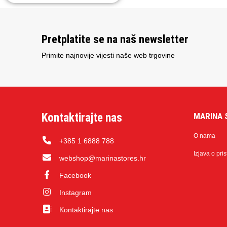
Pretplatite se na naš newsletter
Primite najnovije vijesti naše web trgovine
Kontaktirajte nas
MARINA 
O nama
+385 1 6888 788
Izjava o pri
webshop@marinastores.hr
Facebook
Instagram
Kontaktirajte nas