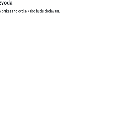
zvoda
arineri) i dodaci
će prikazano ovdje kako budu dodavani.
daci