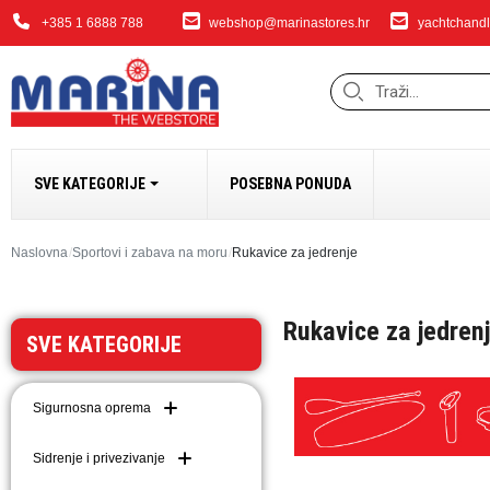
+385 1 6888 788
webshop@marinastores.hr
yachtchandl
SVE KATEGORIJE
POSEBNA PONUDA
SIDRENJE I PRIVEZ
Naslovna
Sportovi i zabava na moru
Rukavice za jedrenje
Bokobrani i dodaci
Rukavice za jedren
Sidrena vitla i dodaci
SVE KATEGORIJE
Bow Thrusteri
Sidra i dodaci
Sigurnosna oprema
Dodaci za sidrenje i 
Lanci
Sidrenje i privezivanje
Užad