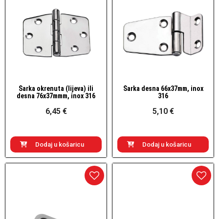
Šarka okrenuta (lijeva) ili
Šarka desna 66x37mm, inox
Brzi pogled
Brzi pogled
desna 76x37mmm, inox 316
316
6,45 €
5,10 €
Dodaj u košaricu
Dodaj u košaricu