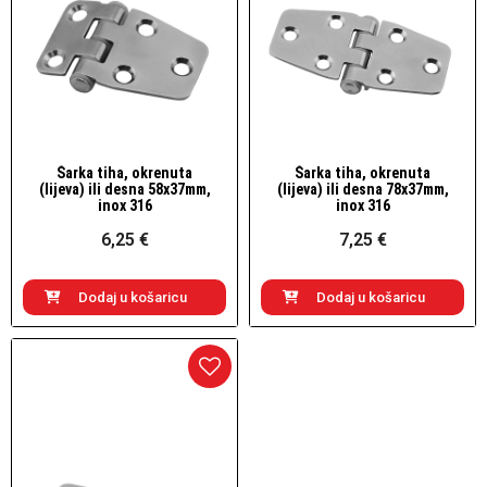
Šarka tiha, okrenuta
Šarka tiha, okrenuta
Brzi pogled
Brzi pogled
(lijeva) ili desna 58x37mm,
(lijeva) ili desna 78x37mm,
inox 316
inox 316
6,25 €
7,25 €
Dodaj u košaricu
Dodaj u košaricu