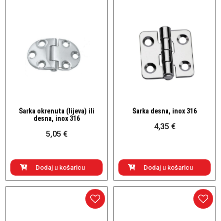
Šarka okrenuta (lijeva) ili
Šarka desna, inox 316
Brzi pogled
Brzi pogled
desna, inox 316
4,35 €
5,05 €
Dodaj u košaricu
Dodaj u košaricu