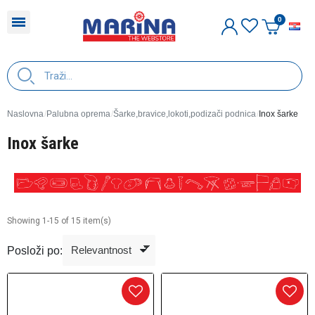
H
Naslovna
Palubna oprema
Šarke,bravice,lokoti,podizači podnica
Inox šarke
Inox šarke
Showing 1-15 of 15 item(s)
Posloži po: