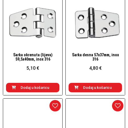
Šarka okrenuta (lijeva)
Šarka desna 57x37mm, inox
Brzi pogled
Brzi pogled
59,5x40mm, inox 316
316
5,10 €
4,80 €
Dodaj u košaricu
Dodaj u košaricu