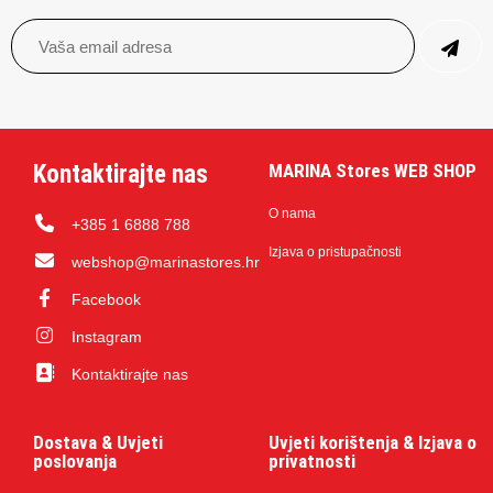
Kontaktirajte nas
MARINA Stores WEB SHOP
O nama
+385 1 6888 788
Izjava o pristupačnosti
webshop@marinastores.hr
Facebook
Instagram
Kontaktirajte nas
Dostava & Uvjeti
Uvjeti korištenja & Izjava o
poslovanja
privatnosti