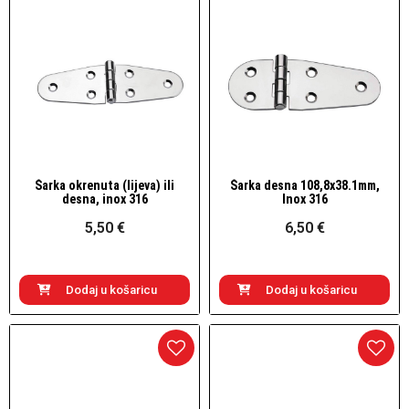
Šarka okrenuta (lijeva) ili
Šarka desna 108,8x38.1mm,
Brzi pogled
Brzi pogled
desna, inox 316
Inox 316
5,50 €
6,50 €
Dodaj u košaricu
Dodaj u košaricu