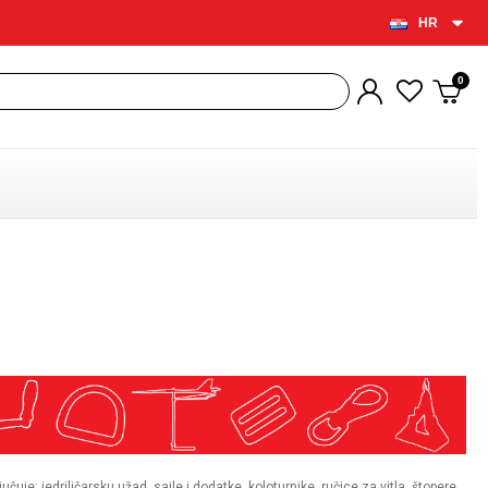
HR
je: jedriličarsku užad, sajle i dodatke, koloturnike, ručice za vitla, štopere,