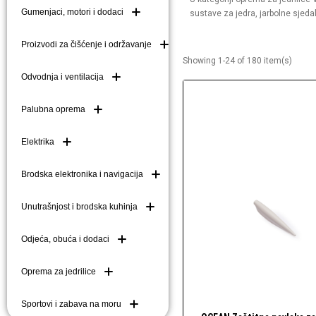
Gumenjaci, motori i dodaci
sustave za jedra, jarbolne sjedali
Brodske kuke (mezom
Brodske ljestve i do
Proizvodi za čišćenje i održavanje
Showing 1-24 of 180 item(s)
Plutače
Odvodnja i ventilacija
Platforme i pasarele
Palubna oprema
Elektrika
Brodska elektronika i navigacija
Unutrašnjost i brodska kuhinja
Odjeća, obuća i dodaci
Oprema za jedrilice
Sportovi i zabava na moru