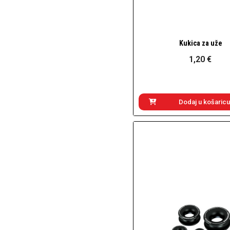
Kukica za uže
Brzi pogled
1,20 €
Dodaj u košaricu