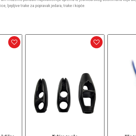
ce, ljepljive trake za popravak jedara, trake i kopče.
arineri) i dodaci
daci