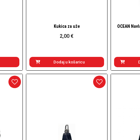
Kukica za uže
OCEAN Navlak
Brzi pogled
2,00 €
Dodaj u košaricu