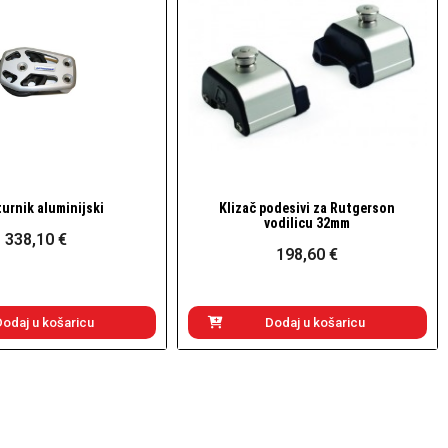
urnik aluminijski
Klizač podesivi za Rutgerson
Brzi pogled
Brzi pogled
vodilicu 32mm
338,10 €
198,60 €
Dodaj u košaricu
Dodaj u košaricu