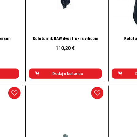
gerson
Koloturnik RAW dvostruki s vilicom
Kolotu
Brzi pogled
110,20 €
Dodaj u košaricu