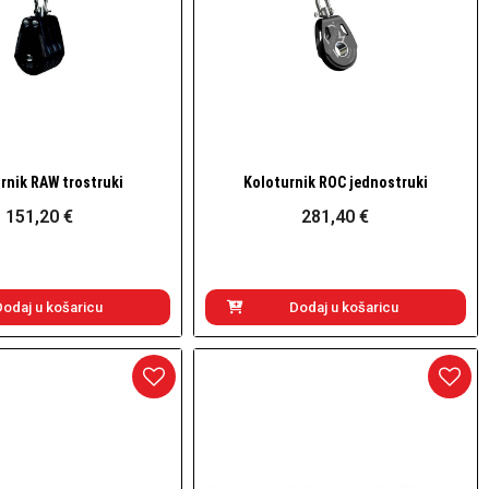
rnik RAW trostruki
Koloturnik ROC jednostruki
Brzi pogled
Brzi pogled
151,20 €
281,40 €
Dodaj u košaricu
Dodaj u košaricu