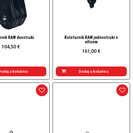
rnik RAW dvostruki
Koloturnik RAW jednostruki s
Brzi pogled
Brzi pogled
vilicom
104,50 €
161,00 €
Dodaj u košaricu
Dodaj u košaricu