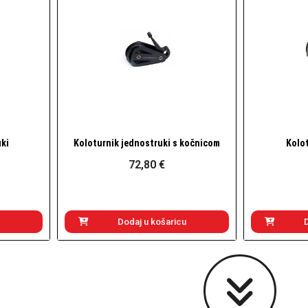
ki
Koloturnik jednostruki s kočnicom
Kolot
Brzi pogled
72,80 €
Dodaj u košaricu