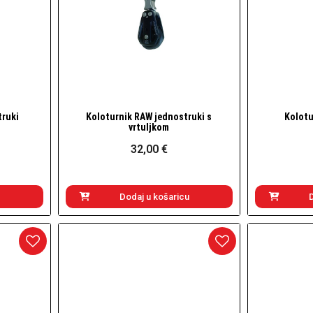
truki
Koloturnik RAW jednostruki s
Kolotu
Brzi pogled
vrtuljkom
32,00 €
Dodaj u košaricu