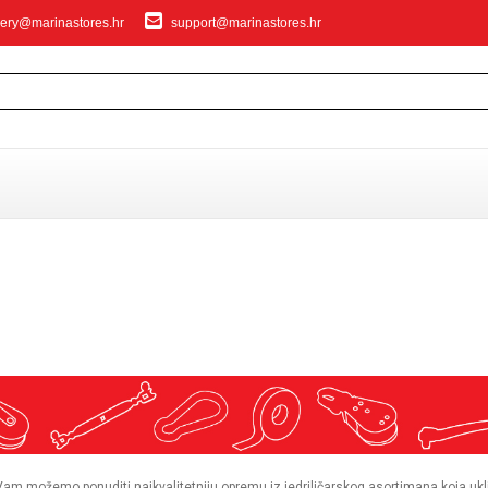
ery@marinastores.hr
support@marinastores.hr
IVANJE
e
privezivanje
Vam možemo ponuditi najkvalitetniju opremu iz jedriličarskog asortimana koja uključu