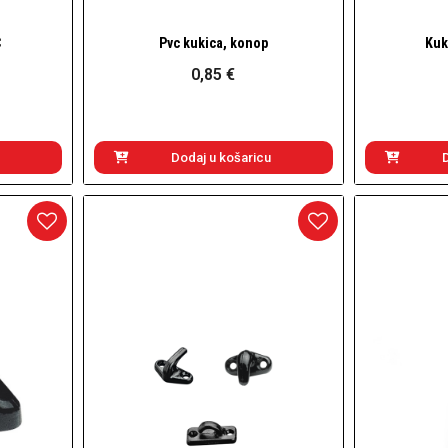
C
Pvc kukica, konop
Kuk
Brzi pogled
0,85 €
Dodaj u košaricu