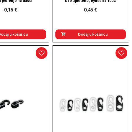
 jedrenje na dasci
Uže upleteno, Dyneema 100%
Brzi pogled
Brzi pogled
0,15 €
0,45 €
Dodaj u košaricu
Dodaj u košaricu