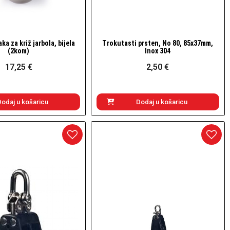
a za križ jarbola, bijela
Trokutasti prsten, No 80, 85x37mm,
Brzi pogled
Brzi pogled
(2kom)
Inox 304
17,25 €
2,50 €
Dodaj u košaricu
Dodaj u košaricu