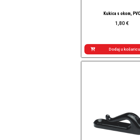
Kukica s okom, PV
Brzi pogled
1,80 €
Dodaj u košaricu