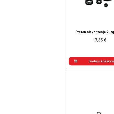
Prsten nisko trenje Rut
Brzi pogled
17,35 €
Dodaj u košaricu