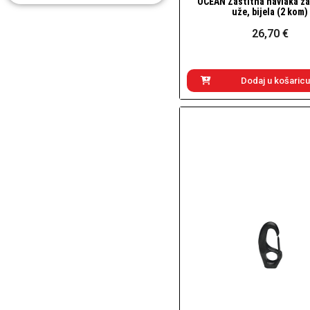
OCEAN Zaštitna navlaka za
Brzi pogled
uže, bijela (2 kom)
26,70 €
Dodaj u košaricu