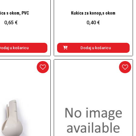
ica s okom, PVC
Kukica za konop,s okom
Brzi pogled
Brzi pogled
0,65 €
0,40 €
Dodaj u košaricu
Dodaj u košaricu