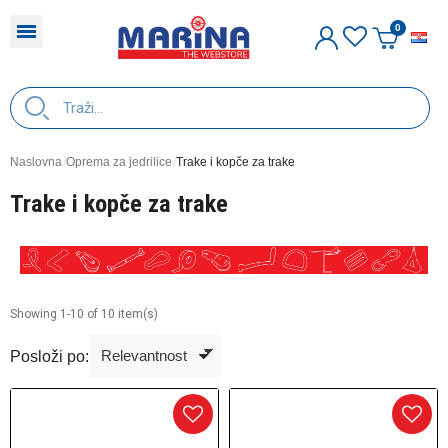
H
Naslovna
Oprema za jedrilice
Trake i kopče za trake
Trake i kopče za trake
Showing 1-10 of 10 item(s)
Posloži po: