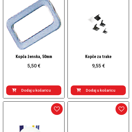
Kopča ženska, 50mm
Kopče za trake
Brzi pogled
Brzi pogled
5,50 €
9,55 €
Dodaj u košaricu
Dodaj u košaricu