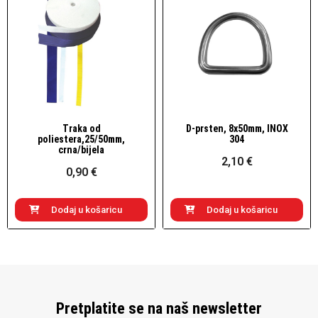
Traka od
D-prsten, 8x50mm, INOX
Brzi pogled
Brzi pogled
poliestera,25/50mm,
304
crna/bijela
2,10 €
0,90 €
Dodaj u košaricu
Dodaj u košaricu
Pretplatite se na naš newsletter