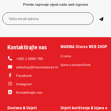
Primite najnovije vijesti naše web trgovine
Kontaktirajte nas
MARINA Stores WEB SHOP
O nama
+385 1 6888 788
Izjava o pristupačnosti
webshop@marinastores.hr
Facebook
Instagram
Kontaktirajte nas
Dostava & Uvjeti
Uvjeti korištenja & Izjava o