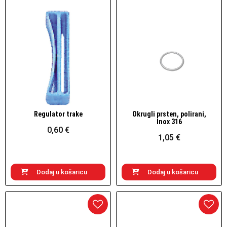
Regulator trake
Okrugli prsten, polirani,
Brzi pogled
Brzi pogled
Inox 316
0,60 €
1,05 €
Dodaj u košaricu
Dodaj u košaricu