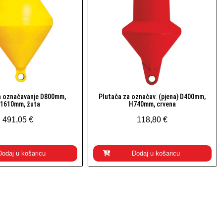
a označavanje D800mm,
Plutača za označav. (pjena) D400mm,
Brzi pogled
Brzi pogled
1610mm, žuta
H740mm, crvena
491,05 €
118,80 €
Dodaj u košaricu
Dodaj u košaricu