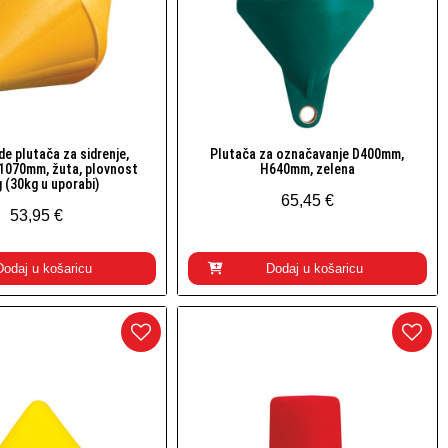
e plutača za sidrenje,
Plutača za označavanje D400mm,
Brzi pogled
Brzi pogled
1070mm, žuta, plovnost
H640mm, zelena
 (30kg u uporabi)
65,45 €
53,95 €
Dodaj u košaricu
Dodaj u košaricu