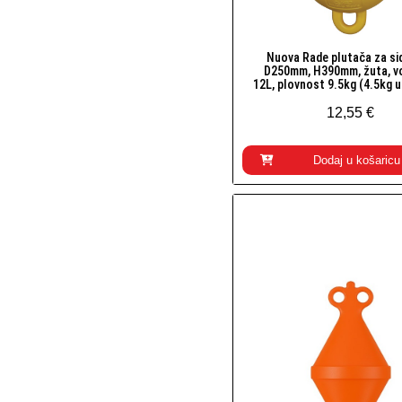
Nuova Rade plutača za sid
Brzi pogled
D250mm, H390mm, žuta, v
12L, plovnost 9.5kg (4.5kg u
12,55 €
Dodaj u košaricu