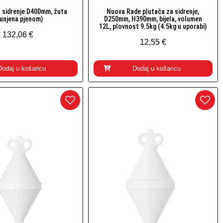
 sidrenje D400mm, žuta
Nuova Rade plutača za sidrenje,
Brzi pogled
Brzi pogled
unjena pjenom)
D250mm, H390mm, bijela, volumen
12L, plovnost 9.5kg (4.5kg u uporabi)
132,06 €
12,55 €
Dodaj u košaricu
Dodaj u košaricu