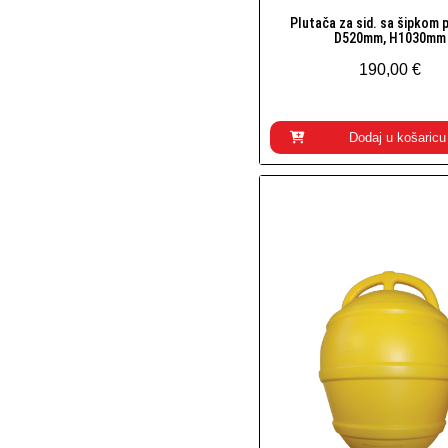
Plutača za sid. sa šipkom 
Brzi pogled
D520mm, H1030mm
190,00 €
Dodaj u košaricu