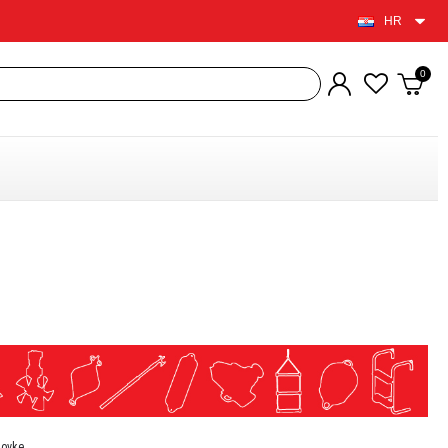
HR
lovke