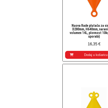
Nuova Rade plutača za sid
Brzi pogled
D280mm, H640mm, naranč
volumen 14L, plovnost 10k
uporabi)
16,35 €
Dodaj u košaricu