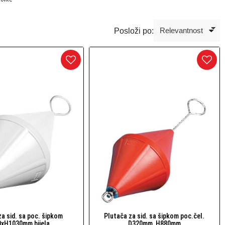
Posloži po:
za sid. sa poc. šipkom
Plutača za sid. sa šipkom poc.čel.
Brzi pogled
Brzi pogled
xH1030mm,bijela
D320mm, H880mm