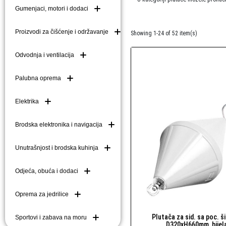
Gumenjaci, motori i dodaci
Brodske kuke (mezom
Brodske ljestve i do
Proizvodi za čišćenje i održavanje
Showing 1-24 of 52 item(s)
Plutače
Odvodnja i ventilacija
Platforme i pasarele
Palubna oprema
Elektrika
Brodska elektronika i navigacija
Unutrašnjost i brodska kuhinja
Odjeća, obuća i dodaci
Oprema za jedrilice
Plutača za sid. sa poc. 
Sportovi i zabava na moru
Brzi pogled
D320xH660mm, bijel