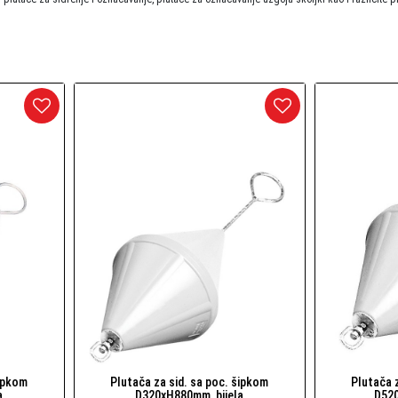
arineri) i dodaci
daci
šipkom
Plutača za sid. sa poc. šipkom
Plutača 
Brzi pogled
a
D320xH880mm, bijela
D520