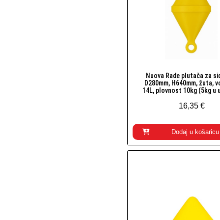
Nuova Rade plutača za sid
Brzi pogled
D280mm, H640mm, žuta, v
14L, plovnost 10kg (5kg u 
16,35 €
Dodaj u košaricu