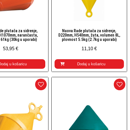
e plutača za sidrenje,
Nuova Rade plutača za sidrenje,
Brzi pogled
Brzi pogled
H1070mm, narančasta,
D220mm, H540mm, žuta, volumen 8L,
 61kg (30kg u uporabi)
plovnost 5.5kg (2.7kg u uporabi)
53,95 €
11,10 €
Dodaj u košaricu
Dodaj u košaricu