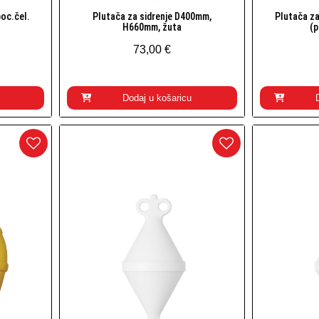
poc.čel.
Plutača za sidrenje D400mm,
Plutača za
Brzi pogled
H660mm, žuta
(p
73,00 €
Dodaj u košaricu