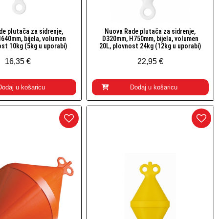
e plutača za sidrenje,
Nuova Rade plutača za sidrenje,
Brzi pogled
Brzi pogled
640mm, bijela, volumen
D320mm, H750mm, bijela, volumen
ost 10kg (5kg u uporabi)
20L, plovnost 24kg (12kg u uporabi)
16,35 €
22,95 €
Dodaj u košaricu
Dodaj u košaricu