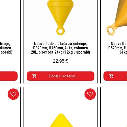
renje,
Nuova Rade plutača za sidrenje,
Nuova Rad
Brzi pogled
olumen
D320mm, H750mm, žuta, volumen
D520mm, H
uporabi)
20L, plovnost 24kg (12kg u uporabi)
61kg
22,95 €
Dodaj u košaricu