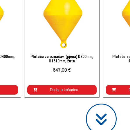
) D400mm,
Plutača za označav. (pjena) D800mm,
Plutača z
Brzi pogled
H1610mm, žuta
H
647,00 €
Dodaj u košaricu