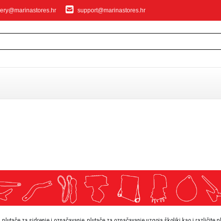
ery@marinastores.hr
support@marinastores.hr
IVANJE
privezivanje
 plutače za sidrenje i označavanje, plutače za označavanje uzgoja školjki kao i različite p