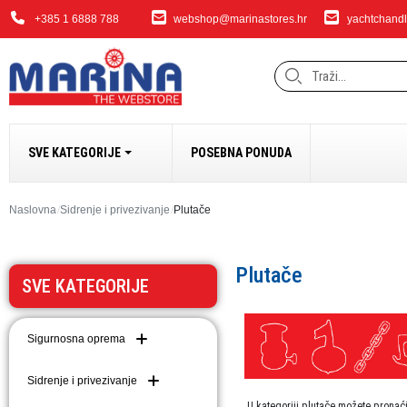
+385 1 6888 788
webshop@marinastores.hr
yachtchandl
SVE KATEGORIJE
POSEBNA PONUDA
SIDRENJE I PRIVEZ
Naslovna
Sidrenje i privezivanje
Plutače
Bokobrani i dodaci
Plutače
Sidrena vitla i dodaci
SVE KATEGORIJE
Bow Thrusteri
Sidra i dodaci
Sigurnosna oprema
Dodaci za sidrenje i 
Lanci
Sidrenje i privezivanje
Užad
U kategoriji plutače možete pronaći