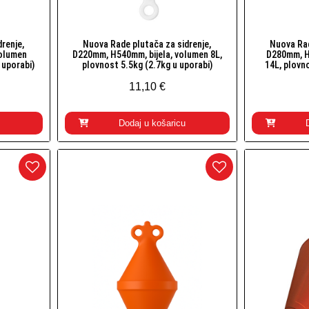
renje,
Nuova Rade plutača za sidrenje,
Nuova Rad
Brzi pogled
olumen
D220mm, H540mm, bijela, volumen 8L,
D280mm, H
 uporabi)
plovnost 5.5kg (2.7kg u uporabi)
14L, plovn
11,10 €
Dodaj u košaricu