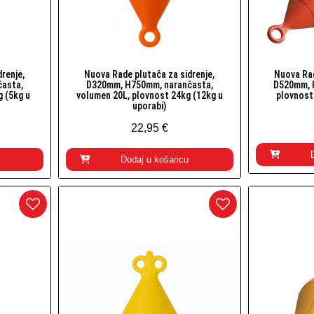
renje,
Nuova Rade plutača za sidrenje,
Nuova Rad
Brzi pogled
asta,
D320mm, H750mm, narančasta,
D520mm, 
g (5kg u
volumen 20L, plovnost 24kg (12kg u
plovnost
uporabi)
22,95 €
Dodaj u košaricu