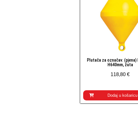
Plutača za označav. (pjena
Brzi pogled
H640mm, žuta
118,80 €
Dodaj u košaricu