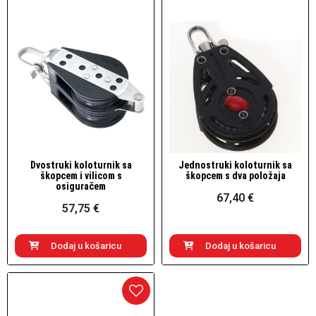
Dvostruki koloturnik sa
Jednostruki koloturnik sa
Brzi pogled
Brzi pogled
škopcem i vilicom s
škopcem s dva položaja
osiguračem
67,40 €
57,75 €
Dodaj u košaricu
Dodaj u košaricu