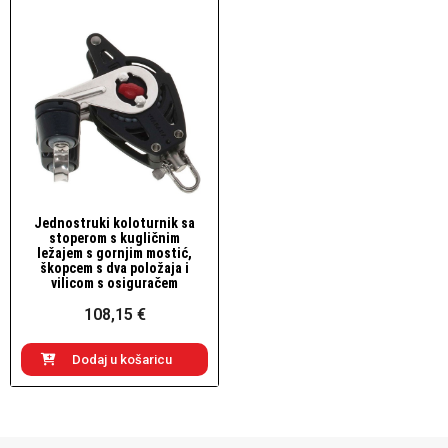
Jednostruki koloturnik sa
Brzi pogled
stoperom s kugličnim
ležajem s gornjim mostić,
škopcem s dva položaja i
vilicom s osiguračem
108,15 €
Dodaj u košaricu