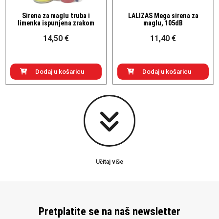
Sirena za maglu truba i
LALIZAS Mega sirena za
Brzi pogled
Brzi pogled
limenka ispunjena zrakom
maglu, 105dB
14,50 €
11,40 €
Dodaj u košaricu
Dodaj u košaricu
Učitaj više
Pretplatite se na naš newsletter