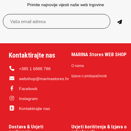
Primite najnovije vijesti naše web trgovine
Kontaktirajte nas
MARINA Stores WEB SHOP
O nama
+385 1 6888 788
Izjava o pristupačnosti
webshop@marinastores.hr
Facebook
Instagram
Kontaktirajte nas
Dostava & Uvjeti
Uvjeti korištenja & Izjava o