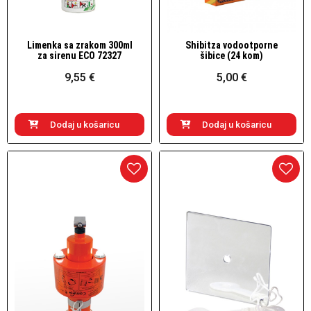
Limenka sa zrakom 300ml
Shibitza vodootporne
Brzi pogled
Brzi pogled
za sirenu ECO 72327
šibice (24 kom)
9,55 €
5,00 €
Dodaj u košaricu
Dodaj u košaricu