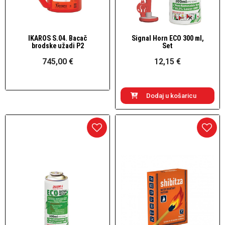
IKAROS S.04. Bacač
Signal Horn ECO 300 ml,
Brzi pogled
Brzi pogled
brodske užadi P2
Set
745,00 €
12,15 €
Dodaj u košaricu