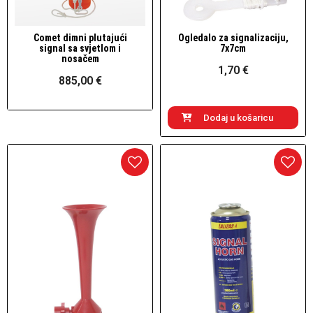
Comet dimni plutajući
Ogledalo za signalizaciju,
Brzi pogled
Brzi pogled
signal sa svjetlom i
7x7cm
nosačem
1,70 €
885,00 €
Dodaj u košaricu