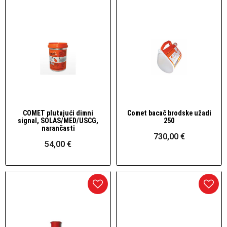
COMET plutajući dimni
Comet bacač brodske užadi
Brzi pogled
Brzi pogled
signal, SOLAS/MED/USCG,
250
narančasti
730,00 €
54,00 €