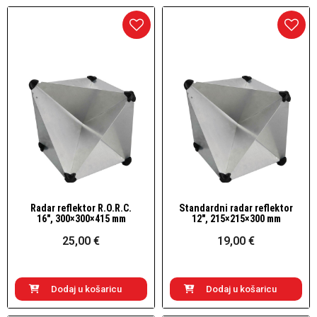
Radar reflektor R.O.R.C.
Standardni radar reflektor
Brzi pogled
Brzi pogled
16", 300×300×415 mm
12", 215×215×300 mm
25,00 €
19,00 €
Dodaj u košaricu
Dodaj u košaricu