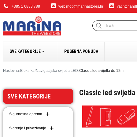
+385 1 6888 788
webshop@marinastores.hr
yachtchandl
SVE KATEGORIJE
POSEBNA PONUDA
SIDRENJE I PRIVEZ
Naslovna
Elektrika
Navigacijska svijetla LED
Classic led svijetla do 12m
Bokobrani i dodaci
Classic led svijetl
Sidrena vitla i dodaci
SVE KATEGORIJE
Bow Thrusteri
Sidra i dodaci
Sigurnosna oprema
Dodaci za sidrenje i 
Lanci
Sidrenje i privezivanje
Užad