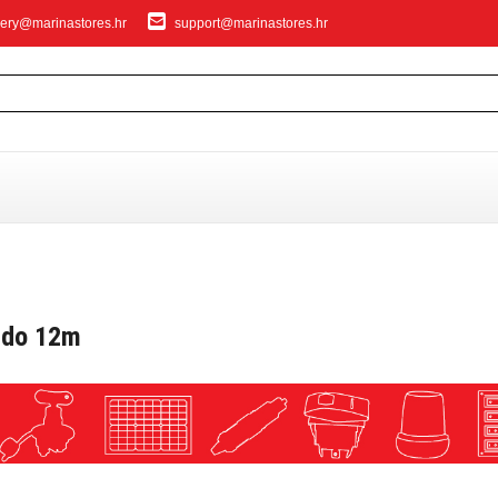
ery@marinastores.hr
support@marinastores.hr
IVANJE
a do 12m
privezivanje