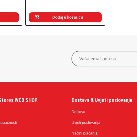
Dodaj u košaricu
Stores WEB SHOP
Dostava & Uvjeti poslovanja
Dostava
stupačnosti
Uvjeti poslovanja
Načini plaćanja