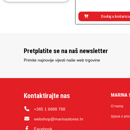
Dodaj u košaricu
Pretplatite se na naš newsletter
Primite najnovije vijesti naše web trgovine
Kontaktirajte nas
MARINA 
O nama
+385 1 6888 788
Izjava o pri
webshop@marinastores.hr
Facebook