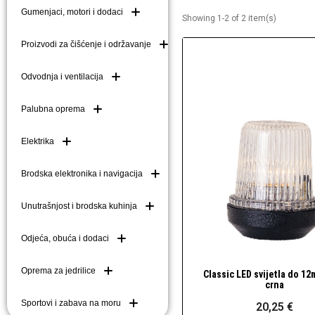
Gumenjaci, motori i dodaci
Showing 1-2 of 2 item(s)
Brodske kuke (mezom
Brodske ljestve i do
Proizvodi za čišćenje i održavanje
Plutače
Odvodnja i ventilacija
Platforme i pasarele
Palubna oprema
Elektrika
Brodska elektronika i navigacija
Unutrašnjost i brodska kuhinja
Odjeća, obuća i dodaci
Oprema za jedrilice
Classic LED svijetla do 12
Brzi pogled
crna
Sportovi i zabava na moru
20,25 €