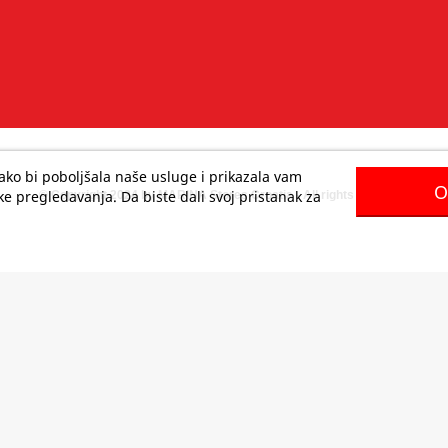
 kako bi poboljšala naše usluge i prikazala vam
O
e pregledavanja. Da biste dali svoj pristanak za
© Copyright 2024 by MARINA Stores Croatia - All rights reserved