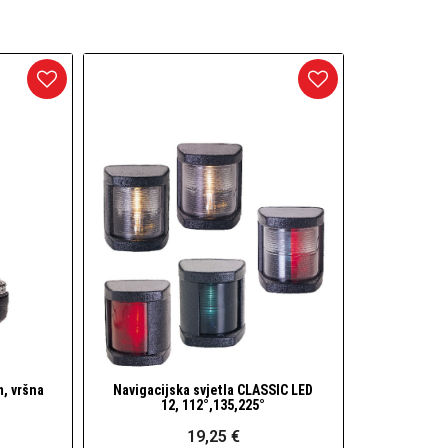
arineri) i dodaci
daci
m, vršna
Navigacijska svjetla CLASSIC LED
Brzi pogled
12, 112°,135,225°
19,25 €