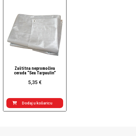
Zaštitna nepromočiva
Brzi pogled
cerada “Sea Tarpaulin”
5,35 €
Dodaj u košaricu