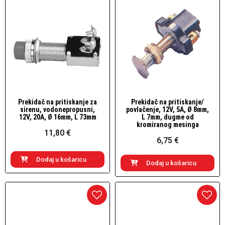
Prekidač na pritiskanje za
Prekidač na pritiskanje/
Brzi pogled
Brzi pogled
sirenu, vodonepropusni,
povlačenje, 12V, 5A, Ø 8mm,
12V, 20A, Ø 16mm, L 73mm
L 7mm, dugme od
kromiranog mesinga
11,80 €
6,75 €
Dodaj u košaricu
Dodaj u košaricu