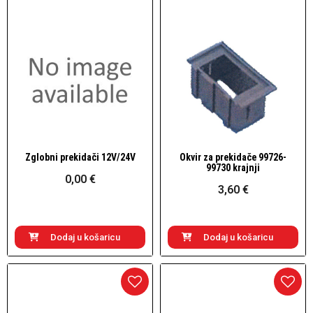
Zglobni prekidači 12V/24V
Okvir za prekidače 99726-
Brzi pogled
Brzi pogled
99730 krajnji
0,00 €
3,60 €
Dodaj u košaricu
Dodaj u košaricu