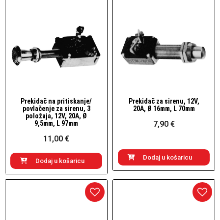
Prekidač na pritiskanje/
Prekidač za sirenu, 12V,
Brzi pogled
Brzi pogled
povlačenje za sirenu, 3
20A, Ø 16mm, L 70mm
položaja, 12V, 20A, Ø
9,5mm, L 97mm
7,90 €
11,00 €
Dodaj u košaricu
Dodaj u košaricu