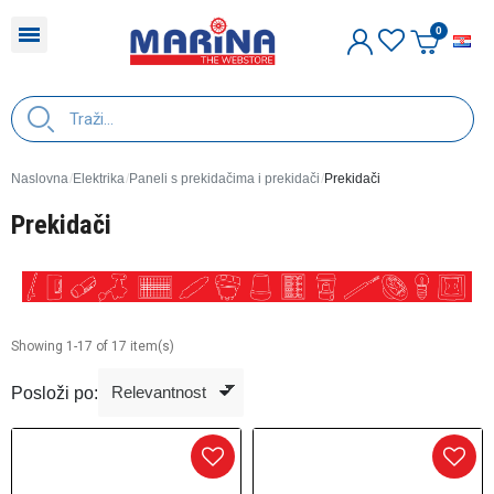
H
Naslovna
Elektrika
Paneli s prekidačima i prekidači
Prekidači
Prekidači
Showing 1-17 of 17 item(s)
Posloži po: