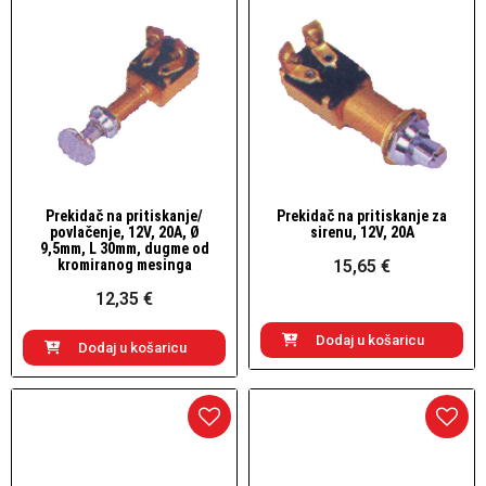
Prekidač na pritiskanje/
Prekidač na pritiskanje za
Brzi pogled
Brzi pogled
povlačenje, 12V, 20A, Ø
sirenu, 12V, 20A
9,5mm, L 30mm, dugme od
kromiranog mesinga
15,65 €
12,35 €
Dodaj u košaricu
Dodaj u košaricu