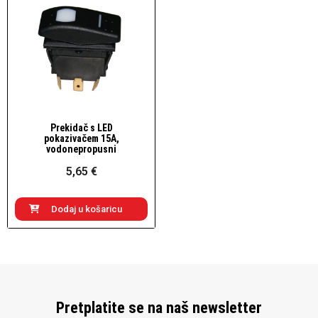
Prekidač s LED
Brzi pogled
pokazivačem 15A,
vodonepropusni
5,65 €
Dodaj u košaricu
Pretplatite se na naš newsletter