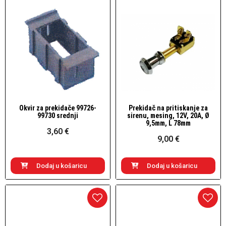
Okvir za prekidače 99726-
Prekidač na pritiskanje za
Brzi pogled
Brzi pogled
99730 srednji
sirenu, mesing, 12V, 20A, Ø
9,5mm, L 78mm
3,60 €
9,00 €
Dodaj u košaricu
Dodaj u košaricu