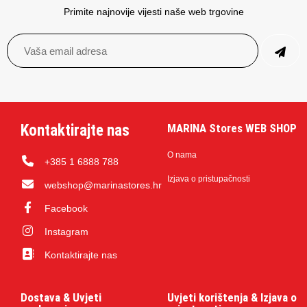
Primite najnovije vijesti naše web trgovine
Kontaktirajte nas
MARINA Stores WEB SHOP
O nama
+385 1 6888 788
Izjava o pristupačnosti
webshop@marinastores.hr
Facebook
Instagram
Kontaktirajte nas
Dostava & Uvjeti
Uvjeti korištenja & Izjava o