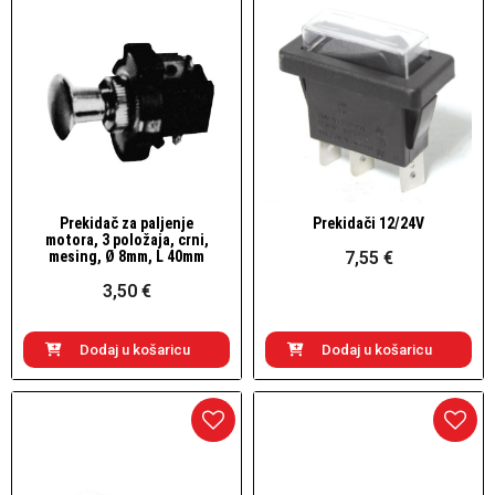
Prekidač za paljenje
Prekidači 12/24V
Brzi pogled
Brzi pogled
motora, 3 položaja, crni,
mesing, Ø 8mm, L 40mm
7,55 €
3,50 €
Dodaj u košaricu
Dodaj u košaricu