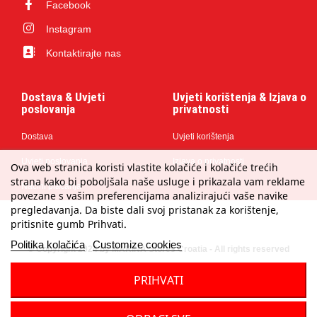
Facebook
Instagram
Kontaktirajte nas
Dostava & Uvjeti
Uvjeti korištenja & Izjava o
poslovanja
privatnosti
Dostava
Uvjeti korištenja
Uvjeti poslovanja
Izjava o privatnosti
Ova web stranica koristi vlastite kolačiće i kolačiće trećih
strana kako bi poboljšala naše usluge i prikazala vam reklame
Načini plaćanja
povezane s vašim preferencijama analizirajući vaše navike
pregledavanja. Da biste dali svoj pristanak za korištenje,
pritisnite gumb Prihvati.
Politika kolačića
Customize cookies
© Copyright 2024 by MARINA Stores Croatia - All rights reserved
PRIHVATI