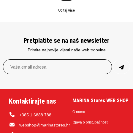
Učitaj više
Pretplatite se na naš newsletter
Primite najnovije vijesti naše web trgovine
Kontaktirajte nas
MARINA Stores WEB SHOP
O nama
+385 1 6888 788
Izjava o pristupačnosti
webshop@marinastores.hr