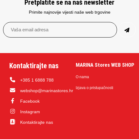
Pretplatite se na naš newsletter
Primite najnovije vijesti naše web trgovine
Kontaktirajte nas
MARINA Stores WEB SHOP
O nama
+385 1 6888 788
Izjava o pristupačnosti
webshop@marinastores.hr
Facebook
Instagram
Kontaktirajte nas