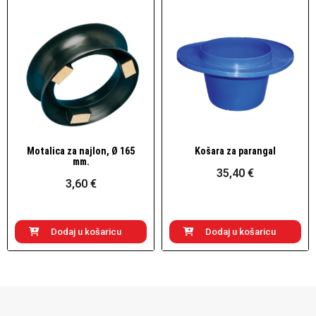
Motalica za najlon, Ø 165
Košara za parangal
Brzi pogled
Brzi pogled
mm.
35,40 €
3,60 €
Dodaj u košaricu
Dodaj u košaricu