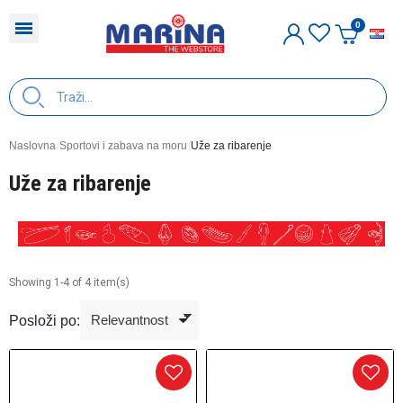
H
Naslovna
Sportovi i zabava na moru
Uže za ribarenje
Uže za ribarenje
Showing 1-4 of 4 item(s)
Posloži po: