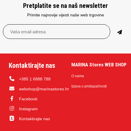
Pretplatite se na naš newsletter
Primite najnovije vijesti naše web trgovine
Kontaktirajte nas
MARINA Stores WEB SHOP
O nama
+385 1 6888 788
Izjava o pristupačnosti
webshop@marinastores.hr
Facebook
Instagram
Kontaktirajte nas