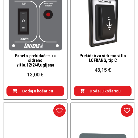
Panel s prekidačem za
Prekidač za sidreno vitlo
Brzi pogled
Brzi pogled
sidreno
LOFRANS, tip C
vitlo,12/24V,ugljena
43,15 €
13,00 €
Dodaj u košaricu
Dodaj u košaricu