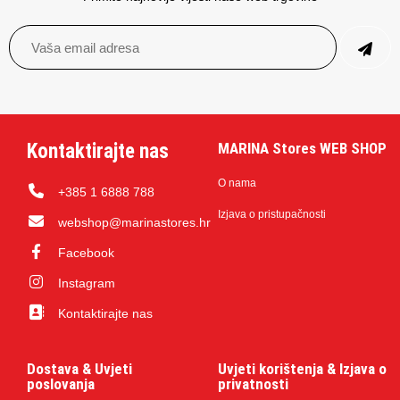
Kontaktirajte nas
MARINA Stores WEB SHOP
O nama
+385 1 6888 788
Izjava o pristupačnosti
webshop@marinastores.hr
Facebook
Instagram
Kontaktirajte nas
Dostava & Uvjeti
Uvjeti korištenja & Izjava o
poslovanja
privatnosti