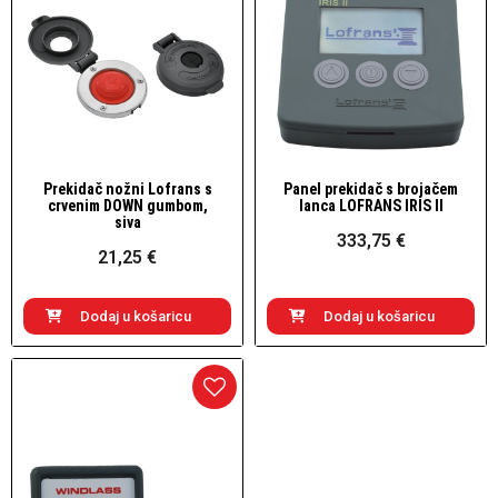
Prekidač nožni Lofrans s
Panel prekidač s brojačem
Brzi pogled
Brzi pogled
crvenim DOWN gumbom,
lanca LOFRANS IRIS II
siva
333,75 €
21,25 €
Dodaj u košaricu
Dodaj u košaricu