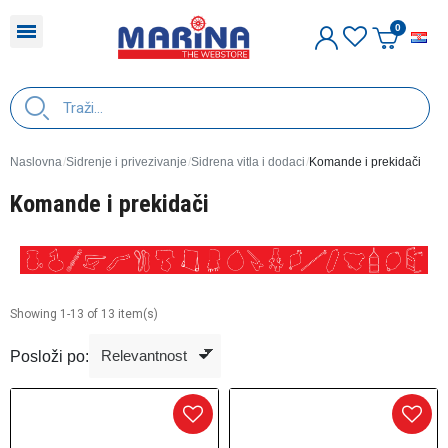
H
Naslovna
Sidrenje i privezivanje
Sidrena vitla i dodaci
Komande i prekidači
Komande i prekidači
Showing 1-13 of 13 item(s)
Posloži po: