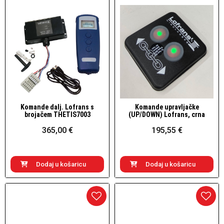
Komande dalj. Lofrans s
Komande upravljačke
Brzi pogled
Brzi pogled
brojačem THETIS7003
(UP/DOWN) Lofrans, crna
365,00 €
195,55 €
Dodaj u košaricu
Dodaj u košaricu